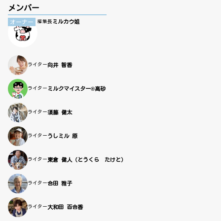
メンバー
ミルカウ姐
オーナー
編集長
ライター
向井 智香
ライター
ミルクマイスター®高砂
ライター
須藤 健太
ライター
うしミル 原
ライター
東倉 健人（とうくら たけと）
ライター
合田 雅子
ライター
大和田 百合香