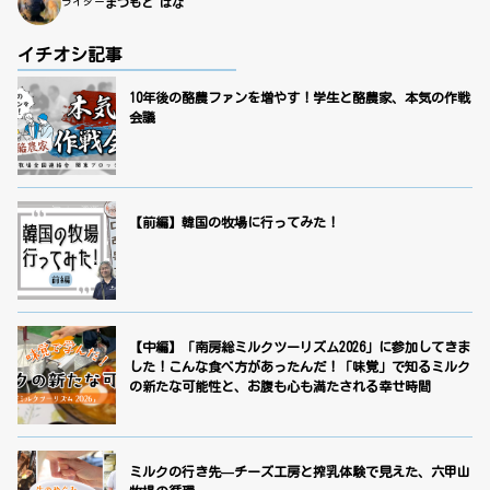
ライター
まつもと はな
イチオシ記事
10年後の酪農ファンを増やす！学生と酪農家、本気の作戦
会議
【前編】韓国の牧場に行ってみた！
【中編】「南房総ミルクツーリズム2026」に参加してきま
した！こんな食べ方があったんだ！「味覚」で知るミルク
の新たな可能性と、お腹も心も満たされる幸せ時間
ミルクの行き先—チーズ工房と搾乳体験で見えた、六甲山