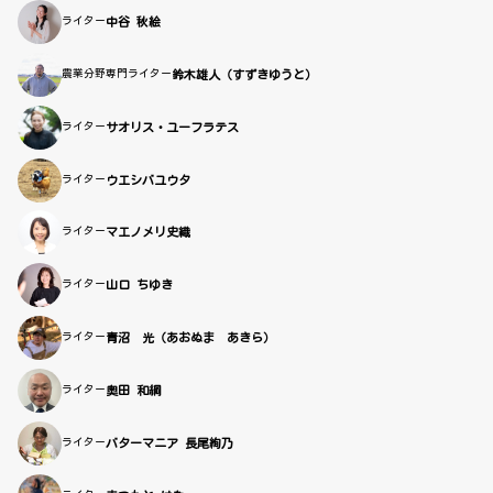
ライター
中谷 秋絵
農業分野専門ライター
鈴木雄人（すずきゆうと）
ライター
サオリス・ユーフラテス
ライター
ウエシバユウタ
ライター
マエノメリ史織
ライター
山口 ちゆき
ライター
青沼 光（あおぬま あきら）
ライター
奥田 和綱
ライター
バターマニア 長尾絢乃