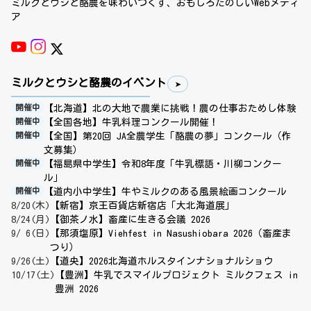
ミルクとウシと酪農を味わいつくす、おもしろたのしいWebメディ
ア
ミルクとウシと酪農のイベント
【北海道】北の大地で農業に挑戦！農の仕事おためし体験
開催中
【全国各地】牛乳料理コンクール開催！
開催中
【全国】第20回 JA全農学生「酪農の夢」コンクール（作
開催中
文募集）
【福島県中学生】令和8年度「牛乳標語・川柳コンクー
開催中
ル」
【道内小中学生】牛やミルクのある風景絵画コンクール
開催中
8/20(木)
【新宿】京王百貨店新宿店「大北海道展」
8/24(月)
【御茶ノ水】畜産に生きる会議 2026
9/ 6(日)
【那須塩原】Viehfest in Nasushiobara 2026（畜産ま
つり）
9/26(土)
【道央】2026北海道ホルスタインナショナルショウ
10/17(土)
【豊洲】牛乳でスマイルプロジェクト ミルクフェス in
豊洲 2026