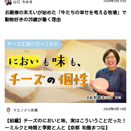
2026年5月15日
山口 ちゆき
お殿様の末えいが始めた「牛たちの幸せを考える牧場」で
動物好きの26歳が働く理由
チーズ工房に行ってみた
2026年5月14日
マエノメリ史織
【前編】チーズのにおいと味、実はこういうことだった！
ーミルクと時間と季節と人と【京都 和酪まつな】