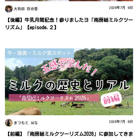
2026年7月 9日
大和田 百合香
【後編】牛乳月間記念！参りましたヨ「南房総ミルクツー
リズム」【episode.２】
牛・酪農・ミルク愛スポット
2026年7月 8日
まつもと はな
【前編】「南房総ミルクツーリズム2026」に参加してきま