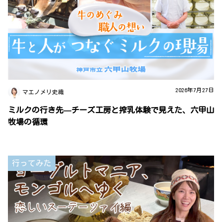
2026年7月27日
マエノメリ史織
ミルクの行き先—チーズ工房と搾乳体験で見えた、六甲山
牧場の循環
行ってみた