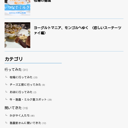
牧場の循環
ヨーグルトマニア、モンゴルへゆく 〈恋しいスーテーツ
ァイ編〉
カテゴリ
行ってみた
（31）
牧場に行ってみた
（23）
チーズ工房に行ってみた
（9）
お店に行ってみた
（2）
牛・酪農・ミルク愛スポット
（29）
聞いてきた
（15）
かがやく人たち
（40）
酪農家さんに聞いてきた
（12）