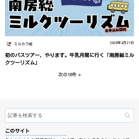
2026年4月21日
ミルカウ姐
初のバスツアー、やります。牛乳月間に行く「南房総ミル
クツーリズム」
次の16件
検
このサイト