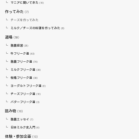
マニアに聞いてきた
（16）
作ってみた
（7）
チーズを作ってみた
ミルク／チーズの料理を作ってみた
（8）
道場
（59）
酪農経営
（25）
牛フリーク道
（43）
酪農フリーク道
（74）
ミルクフリーク道
（34）
牧場フリーク道
（34）
ヨーグルトフリーク道
（6）
チーズフリーク道
（16）
バターフリーク道
（3）
読み物
（10）
酪農エッセイ
（7）
日本ミルク史入門
（4）
体験・参加企画
（13）