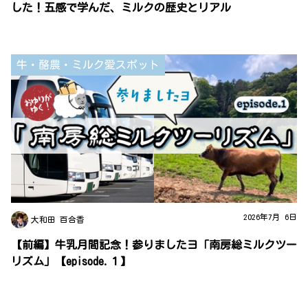
した！五感で学んだ、ミルクの歴史とリアル
牛・酪農・ミルク愛スポット
2026年7月 6日
大和田 百合香
【前編】牛乳月間記念！参りましたヨ「南房総ミルクツー
リズム」【episode.１】