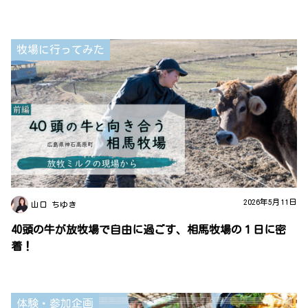
牧場に行ってみた
2026年5月11日
山口 ちゆき
40頭の牛が放牧場で自由に過ごす、相馬牧場の１日に密
着！
体験・参加企画