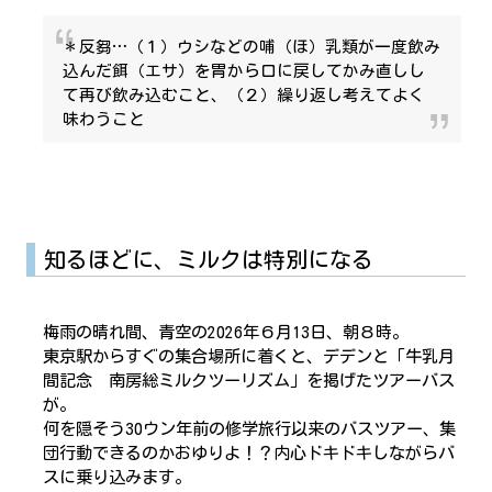
＊反芻…（１）ウシなどの哺（ほ）乳類が一度飲み
込んだ餌（エサ）を胃から口に戻してかみ直しし
て再び飲み込むこと、（２）繰り返し考えてよく
味わうこと
知るほどに、ミルクは特別になる
梅雨の晴れ間、青空の2026年６月13日、朝８時。
東京駅からすぐの集合場所に着くと、デデンと「牛乳月
間記念 南房総ミルクツーリズム」を掲げたツアーバス
が。
何を隠そう30ウン年前の修学旅行以来のバスツアー、集
団行動できるのかおゆりよ！？内心ドキドキしながらバ
スに乗り込みます。