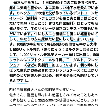
「母さん牛たちは、１日に約50キロのご飯を食べます。
館山は気候も穏やか、水は美味しい地下水を飲んでいま
す。６ヘクタールの畑で父が作っているデントコーンサ
イレージ（飼料用トウモロコシを茎と実と葉っぱごとく
だいて発酵（はっこう）させた自家飼料）はとっても品
質が良くて、牛のサイレージ飼料コンテストで賞もいた
だいています。牛にも人にも環境にも優しい経営をめざ
して、牛たちのふん尿はたい肥にして畑にまいていま
す。100頭の牛を育てて毎日50頭のお母さん牛から大体
1,500リットル搾乳（さくにゅう：ミルクをしぼること）
して、1,000リットルを乳業メーカー向けに出荷し、500
リットルはソフトクリームや牛乳、ヨーグルト、フレッ
シュチーズなどの乳製品に加工しています。朝５時にし
ぼった生乳がお昼過ぎにはフレッシュチーズに仕上がり
都内のピザ屋さんをはじめ、有名ホテルにも納品してい
るんですよ。」
四代目須藤健太さんの説明聞きやすい～。
健太さん、酪農を題材にお芝居をされてきたこともあっ
て声も響くし立ち居振る舞いが俳優さんのごとし。グレ
ープフルーツみたいにシュワっと爽やか！でも酪農への