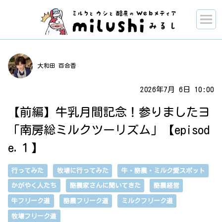
大和田 百合香
2026年7月 6日 10:00
【前編】牛乳月間記念！参りましたヨ
「南房総ミルクツーリズム」【episod
e.１】
行ってみた
牧場に行ってみた
牛・酪農・ミルク愛スポット
かがやく人たち
酪農家さんに聞いてきた
酪農経営
牛フリーク道
酪農フリーク道
ミルクフリーク道
牧場フリーク道