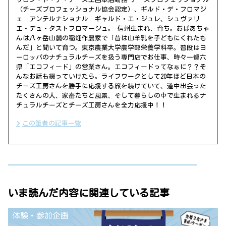
（チーズプロフェッショナル協会認定）、ギルド・デ・フロマジ
ェ アンテルナショナル ギャルド・エ・ジュレ、シュヴァリ
エ・デュ・タストフロマージュ。 信州生まれ、育ち。おばあちゃ
んは八ヶ岳山麓の稲畑作農家で「昔は山羊乳を子どもにくれたも
んだ」と聞いて育つ。東京農業大学農学部栄養学科卒。普段はヨ
ーロッパのナチュラルチーズを扱う専門店でお仕事、時々一都六
県「エコフィード」の営業さん。エコフィードってなぁに？？そ
んなお話も綴っていけたら。ライフワークとして20年ほど日本の
チーズ工房さんを勝手に応援する旅を続けていて、道中出会った
たくさんの人、家畜たちと風景、そして暮らしの中で生まれるナ
チュラルチーズとチーズ工房さんを全力応援中！！
この筆者の記事一覧
いま読んだ内容に関連している記事
体験・参加企画