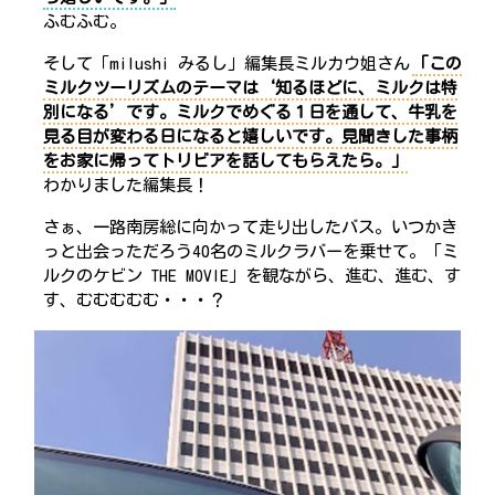
ふむふむ。
そして「milushi みるし」編集長ミルカウ姐さん
「この
ミルクツーリズムのテーマは‘知るほどに、ミルクは特
別になる’です。ミルクでめぐる１日を通して、牛乳を
見る目が変わる日になると嬉しいです。見聞きした事柄
をお家に帰ってトリビアを話してもらえたら。」
わかりました編集長！
さぁ、一路南房総に向かって走り出したバス。いつかき
っと出会っただろう40名のミルクラバーを乗せて。「ミ
ルクのケビン THE MOVIE」を観ながら、進む、進む、す
す、むむむむむ・・・？