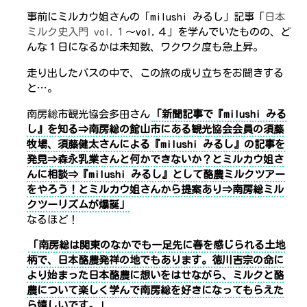
事前にミルカウ姐さんの「milushi みるし」記事「
日本
ミルク史入門 vol.１
～vol.４」を学んでいたものの、ど
んな１日になるかは未知数、ワクワク度も急上昇。
走り出したバスの中で、この旅の成り立ちをお聞きする
と…。
南房総市観光協会多田さん
「新聞記事で『milushi みる
し』を知る⇒南房総の館山市にある観光協会会員の須藤
牧場、須藤健太さんによる『milushi みるし』の記事を
発見⇒森永乳業さんと何かできないか？とミルカウ姐さ
んに相談⇒『milushi みるし』として酪農ミルクツアー
をやろう！とミルカウ姐さんから提案あり⇒南房総ミル
クツーリズムが爆誕」
なるほど！
「南房総は関東のなかでも一足先に春を感じられる土地
柄で、日本酪農発祥の地でもあります。徳川吉宗の命に
より始まった日本酪農に想いをはせながら、ミルクと酪
農について楽しく学んで南房総を好きになってもらえた
ら嬉しいです。」