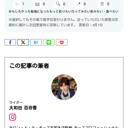
✨
📖
🔍
📍
🥛
1
0
0
0
0
おもしろかった
勉強になった
もっと知りたい
行ってみたい
飲みたい・食べたい
※選択してもその場で数字は変わりません。送っていただいた感想は定
期的に集計し次回更新時に反映しています。
更新日：8月7日
この記事の筆者
ライター
大和田 百合香
サロン・ド・テ・チーズ王国本店勤務 チーズプロフェッショナル