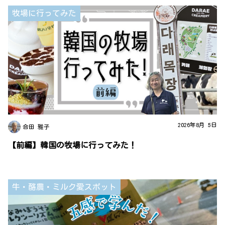
牧場に行ってみた
2026年8月 5日
合田 雅子
【前編】韓国の牧場に行ってみた！
牛・酪農・ミルク愛スポット