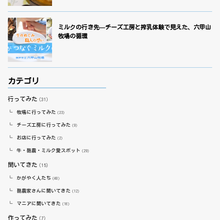
ミルクの行き先—チーズ工房と搾乳体験で見えた、六甲山
牧場の循環
カテゴリ
行ってみた
（31）
牧場に行ってみた
（23）
チーズ工房に行ってみた
（9）
お店に行ってみた
（2）
牛・酪農・ミルク愛スポット
（29）
聞いてきた
（15）
かがやく人たち
（40）
酪農家さんに聞いてきた
（12）
マニアに聞いてきた
（16）
作ってみた
（7）