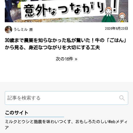
2026年6月23日
うしミル 原
30歳まで農業を知らなかった私が驚いた！牛の「ごはん」
から見る、身近なつながりを大切にする工夫
次の16件
検
このサイト
ミルクとウシと酪農を味わいつくす、おもしろたのしいWebメディ
ア