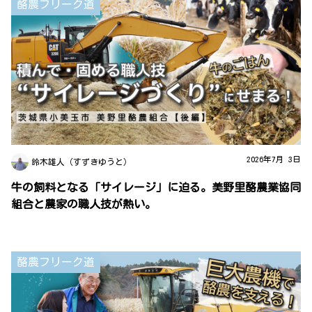
酪農フリーク道
2026年7月 3日
鈴木雄人（すずきゆうと）
牛の飼料となる「サイレージ」に迫る。美野里酪農業協同
組合と農家の職人技が熱い。
酪農フリーク道