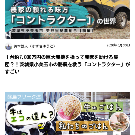
2026年6月30日
鈴木雄人（すずきゆうと）
１台約7,000万円の巨大農機を操って農家を助ける集
団？！茨城県小美玉市の酪農を救う「コントラクター」が
すごい
酪農フリーク道