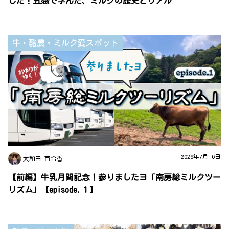
した！五感で学んだ、ミルクの歴史とリアル
牛・酪農・ミルク愛スポット
2026年7月 6日
大和田 百合香
【前編】牛乳月間記念！参りましたヨ「南房総ミルクツー
リズム」【episode.１】