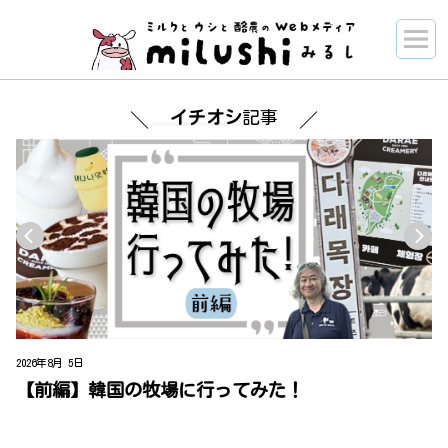
イチオシ
記事
2026年8月 3日
20
【後編】「南房総ミルクツーリズム2026」に参加し
てきました！旅のあとも余韻が続く驚きの仕掛け