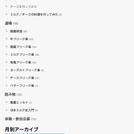
チーズを作ってみた
ミルク／チーズの料理を作ってみた
（8）
道場
（59）
酪農経営
（25）
牛フリーク道
（43）
酪農フリーク道
（74）
ミルクフリーク道
（34）
牧場フリーク道
（34）
ヨーグルトフリーク道
（6）
チーズフリーク道
（16）
バターフリーク道
（3）
読み物
（10）
酪農エッセイ
（7）
日本ミルク史入門
（4）
体験・参加企画
（13）
月別アーカイブ