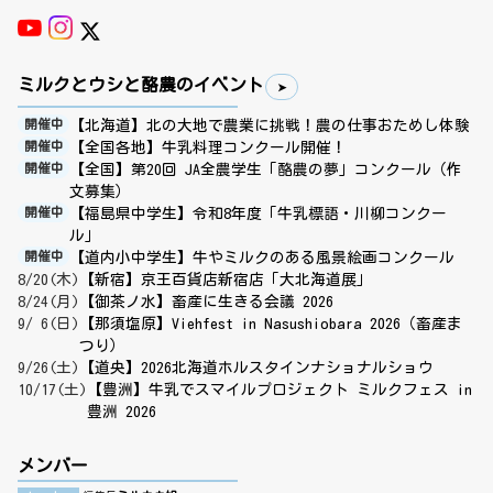
ミルクとウシと酪農のイベント
【北海道】北の大地で農業に挑戦！農の仕事おためし体験
開催中
【全国各地】牛乳料理コンクール開催！
開催中
【全国】第20回 JA全農学生「酪農の夢」コンクール（作
開催中
文募集）
【福島県中学生】令和8年度「牛乳標語・川柳コンクー
開催中
ル」
【道内小中学生】牛やミルクのある風景絵画コンクール
開催中
8/20(木)
【新宿】京王百貨店新宿店「大北海道展」
8/24(月)
【御茶ノ水】畜産に生きる会議 2026
9/ 6(日)
【那須塩原】Viehfest in Nasushiobara 2026（畜産ま
つり）
9/26(土)
【道央】2026北海道ホルスタインナショナルショウ
10/17(土)
【豊洲】牛乳でスマイルプロジェクト ミルクフェス in
豊洲 2026
メンバー