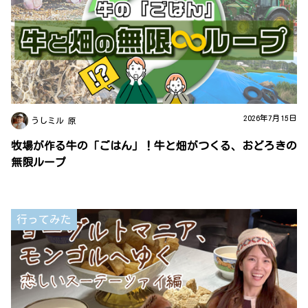
2026年7月15日
うしミル 原
牧場が作る牛の「ごはん」！牛と畑がつくる、おどろきの
無限ループ
行ってみた