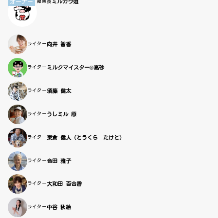
ミルカウ姐
オーナー
編集長
ライター
向井 智香
ライター
ミルクマイスター®高砂
ライター
須藤 健太
ライター
うしミル 原
ライター
東倉 健人（とうくら たけと）
ライター
合田 雅子
ライター
大和田 百合香
ライター
中谷 秋絵