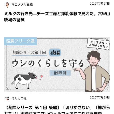
2026年7月27日
マエノメリ史織
ミルクの行き先—チーズ工房と搾乳体験で見えた、六甲山
牧場の循環
酪農フリーク道
2026年7月23日
ミルカウ姐
【削蹄シリーズ 第１回 後編】「切りすぎない」「怖がら
せない」削蹄がアニマルウェルフェアにつながる理由