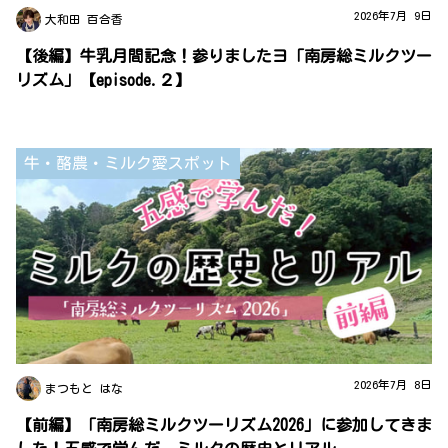
2026年7月 9日
大和田 百合香
【後編】牛乳月間記念！参りましたヨ「南房総ミルクツー
リズム」【episode.２】
牛・酪農・ミルク愛スポット
2026年7月 8日
まつもと はな
【前編】「南房総ミルクツーリズム2026」に参加してきま