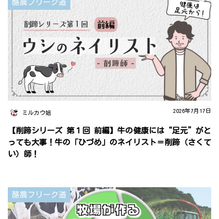
酪農フリーク道
2026年7月17日
ミルカウ姐
【削蹄シリーズ 第１回 前編】牛の健康には“足元”がと
っても大事！牛の「ひづめ」のネイリスト＝削蹄（さくて
い）師！
酪農フリーク道