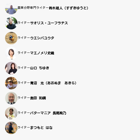
農業分野専門ライター
鈴木雄人（すずきゆうと）
ライター
サオリス・ユーフラテス
ライター
ウエシバユウタ
ライター
マエノメリ史織
ライター
山口 ちゆき
ライター
青沼 光（あおぬま あきら）
ライター
奥田 和綱
ライター
バターマニア 長尾絢乃
ライター
まつもと はな