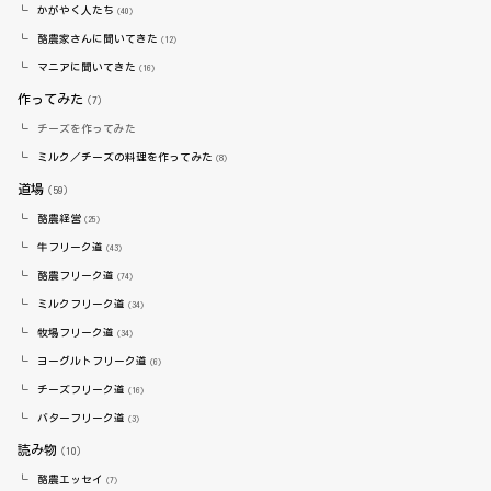
かがやく人たち
（40）
酪農家さんに聞いてきた
（12）
マニアに聞いてきた
（16）
作ってみた
（7）
チーズを作ってみた
ミルク／チーズの料理を作ってみた
（8）
道場
（59）
酪農経営
（25）
牛フリーク道
（43）
酪農フリーク道
（74）
ミルクフリーク道
（34）
牧場フリーク道
（34）
ヨーグルトフリーク道
（6）
チーズフリーク道
（16）
バターフリーク道
（3）
読み物
（10）
酪農エッセイ
（7）