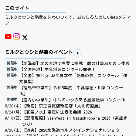
このサイト
ミルクとウシと酪農を味わいつくす、おもしろたのしいWebメディ
ア
ミルクとウシと酪農のイベント
【北海道】北の大地で農業に挑戦！農の仕事おためし体験
開催中
【全国各地】牛乳料理コンクール開催！
開催中
【全国】第20回 JA全農学生「酪農の夢」コンクール（作
開催中
文募集）
【福島県中学生】令和8年度「牛乳標語・川柳コンクー
開催中
ル」
【道内小中学生】牛やミルクのある風景絵画コンクール
開催中
8/20(木)
【新宿】京王百貨店新宿店「大北海道展」
8/24(月)
【御茶ノ水】畜産に生きる会議 2026
9/ 6(日)
【那須塩原】Viehfest in Nasushiobara 2026（畜産ま
つり）
9/26(土)
【道央】2026北海道ホルスタインナショナルショウ