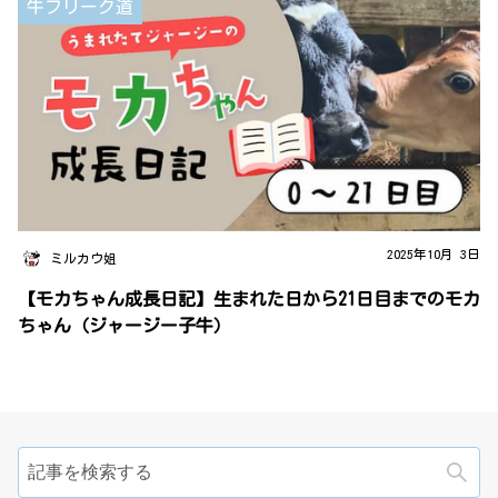
牛フリーク道
2025年10月 3日
ミルカウ姐
【モカちゃん成長日記】生まれた日から21日目までのモカ
ちゃん（ジャージー子牛）
検