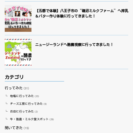
【五感で体験】八王子市の“磯沼ミルクファーム”へ搾乳
＆バター作り体験に行ってきました！
ニュージーランドへ酪農視察に行ってきました！
カテゴリ
行ってみた
（31）
牧場に行ってみた
（23）
チーズ工房に行ってみた
（9）
お店に行ってみた
（2）
牛・酪農・ミルク愛スポット
（29）
聞いてきた
（15）