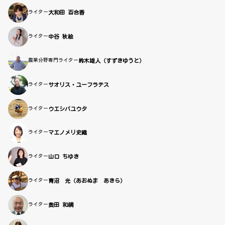
ライター
大和田 百合香
ライター
中谷 秋絵
農業分野専門ライター
鈴木雄人（すずきゆうと）
ライター
サオリス・ユーフラテス
ライター
ウエシバユウタ
ライター
マエノメリ史織
ライター
山口 ちゆき
ライター
青沼 光（あおぬま あきら）
ライター
奥田 和綱