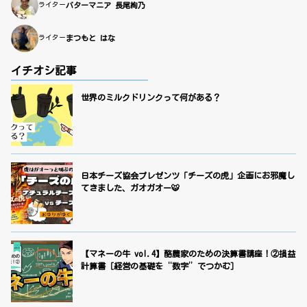
ライター
バターマニア 長尾絢乃
ライター
まつもと はな
イチオシ記事
世界のミルクドリンクって何がある？
日本チーズ協会プレゼンツ「チーズの虎」企画にお邪魔し
てきました、ガオガオー🐯
【マネーの牛 vol.4】酪農家のための決算書講座！②損益
計算書［経営の基礎を“数字”でつかむ］