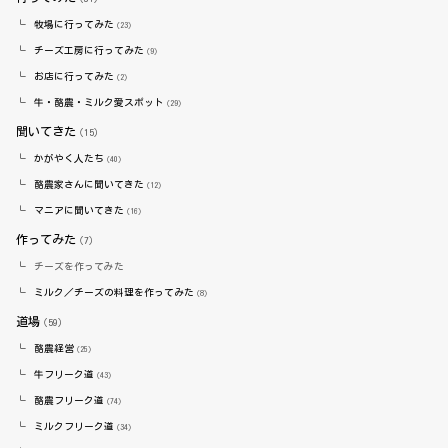
牧場に行ってみた
（23）
チーズ工房に行ってみた
（9）
お店に行ってみた
（2）
牛・酪農・ミルク愛スポット
（29）
聞いてきた
（15）
かがやく人たち
（40）
酪農家さんに聞いてきた
（12）
マニアに聞いてきた
（16）
作ってみた
（7）
チーズを作ってみた
ミルク／チーズの料理を作ってみた
（8）
道場
（59）
酪農経営
（25）
牛フリーク道
（43）
酪農フリーク道
（74）
ミルクフリーク道
（34）