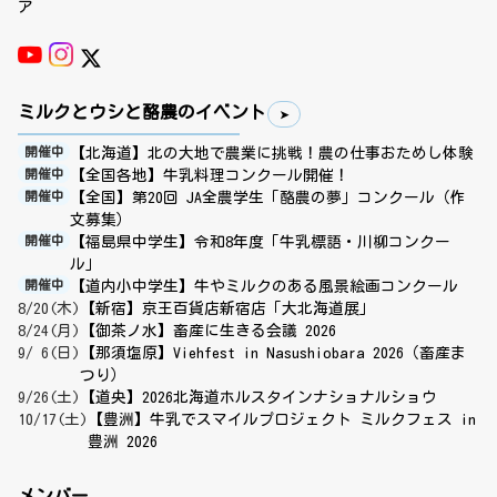
ア
ミルクとウシと酪農のイベント
【北海道】北の大地で農業に挑戦！農の仕事おためし体験
開催中
【全国各地】牛乳料理コンクール開催！
開催中
【全国】第20回 JA全農学生「酪農の夢」コンクール（作
開催中
文募集）
【福島県中学生】令和8年度「牛乳標語・川柳コンクー
開催中
ル」
【道内小中学生】牛やミルクのある風景絵画コンクール
開催中
8/20(木)
【新宿】京王百貨店新宿店「大北海道展」
8/24(月)
【御茶ノ水】畜産に生きる会議 2026
9/ 6(日)
【那須塩原】Viehfest in Nasushiobara 2026（畜産ま
つり）
9/26(土)
【道央】2026北海道ホルスタインナショナルショウ
10/17(土)
【豊洲】牛乳でスマイルプロジェクト ミルクフェス in
豊洲 2026
メンバー