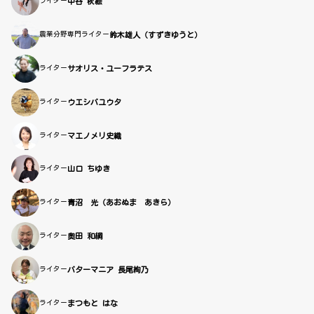
ライター
中谷 秋絵
農業分野専門ライター
鈴木雄人（すずきゆうと）
ライター
サオリス・ユーフラテス
ライター
ウエシバユウタ
ライター
マエノメリ史織
ライター
山口 ちゆき
ライター
青沼 光（あおぬま あきら）
ライター
奥田 和綱
ライター
バターマニア 長尾絢乃
ライター
まつもと はな