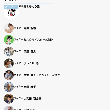
ミルカウ姐
オーナー
編集長
ライター
向井 智香
ライター
ミルクマイスター®高砂
ライター
須藤 健太
ライター
うしミル 原
ライター
東倉 健人（とうくら たけと）
ライター
合田 雅子
ライター
大和田 百合香