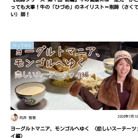
っても大事！牛の「ひづめ」のネイリスト＝削蹄（さく
い）師！
行ってみた
2026年7月1
向井 智香
ヨーグルトマニア、モンゴルへゆく 〈恋しいスーテーツ
イ編〉