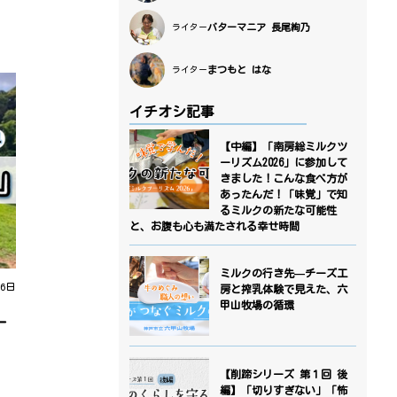
バターマニア 長尾絢乃
ライター
まつもと はな
ライター
イチオシ記事
【中編】「南房総ミルクツ
ーリズム2026」に参加して
きました！こんな食べ方が
あったんだ！「味覚」で知
るミルクの新たな可能性
と、お腹も心も満たされる幸せ時間
ミルクの行き先—チーズ工
 6日
房と搾乳体験で見えた、六
甲山牧場の循環
ー
【削蹄シリーズ 第１回 後
編】「切りすぎない」「怖