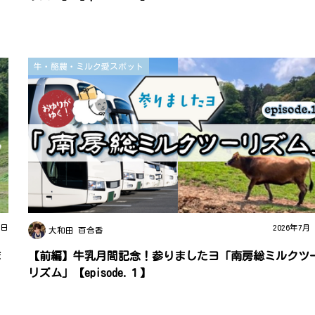
牛・酪農・ミルク愛スポット
8日
2026年7月
大和田 百合香
ま
【前編】牛乳月間記念！参りましたヨ「南房総ミルクツ
リズム」【episode.１】