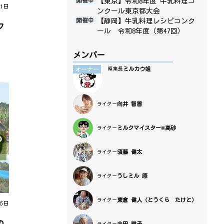
【東京】令和8年度 牛乳料理コ
開催中
21日
ンクール東京都大会
【静岡】牛乳料理レシピコンク
開催中
フ
ール 令和8年度（第47回）
メンバー
ミルカウ姐
オーナー
編集長
向井 智香
ライター
ミルクマイスター®高砂
ライター
須藤 健太
ライター
うしミル 原
ライター
東倉 健人（とうくら たけと）
ライター
15日
の
合田 雅子
ライター