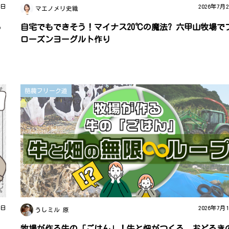
3日
2026年7月
マエノメリ史織
ら
自宅でもできそう！マイナス20℃の魔法? 六甲山牧場で
ローズンヨーグルト作り
酪農フリーク道
7日
2026年7月
うしミル 原
と
牧場が作る牛の「ごはん」！牛と畑がつくる、おどろき