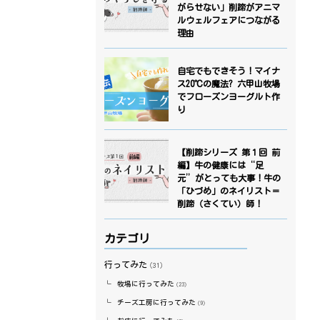
がらせない」削蹄がアニマ
ルウェルフェアにつながる
理由
自宅でもできそう！マイナ
ス20℃の魔法? 六甲山牧場
でフローズンヨーグルト作
り
【削蹄シリーズ 第１回 前
編】牛の健康には“足
元”がとっても大事！牛の
「ひづめ」のネイリスト＝
削蹄（さくてい）師！
カテゴリ
行ってみた
（31）
牧場に行ってみた
（23）
チーズ工房に行ってみた
（9）