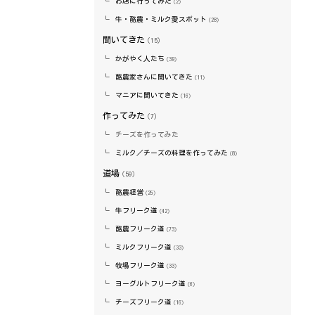
お店に行ってみた
（2）
牛・酪農・ミルク愛スポット
（28）
聞いてきた
（15）
かがやく人たち
（39）
酪農家さんに聞いてきた
（11）
マニアに聞いてきた
（16）
作ってみた
（7）
チーズを作ってみた
ミルク／チーズの料理を作ってみた
（8）
道場
（59）
酪農経営
（25）
牛フリーク道
（42）
酪農フリーク道
（73）
ミルクフリーク道
（33）
牧場フリーク道
（33）
ヨーグルトフリーク道
（6）
チーズフリーク道
（16）