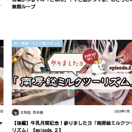
て
無限ループ
牛・酪農・ミルク愛スポット
3日
2026年7月
大和田 百合香
ァ
【後編】牛乳月間記念！参りましたヨ「南房総ミルクツ
リズム」【episode.２】