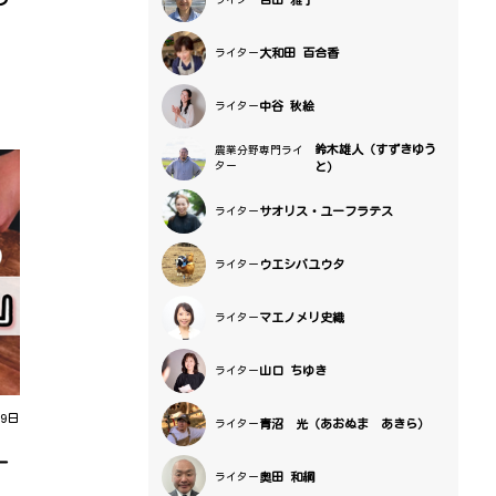
大和田 百合香
ライター
中谷 秋絵
ライター
鈴木雄人（すずきゆう
農業分野専門ライ
ター
と）
サオリス・ユーフラテス
ライター
ウエシバユウタ
ライター
マエノメリ史織
ライター
山口 ちゆき
ライター
 9日
青沼 光（あおぬま あきら）
ライター
ー
奥田 和綱
ライター