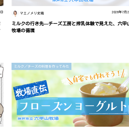
0日
2026年7月
マエノメリ史織
ま
ミルクの行き先—チーズ工房と搾乳体験で見えた、六甲
ク
牧場の循環
ミルク／チーズの料理を作ってみた