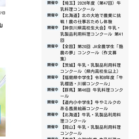
【埼玉】2026年度（第47回）牛
開催中
乳料理コンクール
27日
【北海道】北の大地で農業に挑
開催中
戦！農の仕事おためし体験
山
【神奈川県高校生大会】牛乳・
開催中
乳製品利用料理コンクール 第41
回
【全国】第20回 JA全農学生「酪
開催中
農の夢」コンクール（作文募
集）
【茨城】牛乳・乳製品利用料理
開催中
コンクール（県内高校生以上）
【福島県中学生】令和8年度「牛
開催中
乳標語・川柳コンクール」
【群馬】第46回 牛乳料理コンク
開催中
ール
【道内小中学生】牛やミルクの
開催中
ある風景絵画コンクール
【北海道】牛乳・乳製品利用料
開催中
理コンクール
【岡山】牛乳・乳製品利用料理
開催中
コンクール