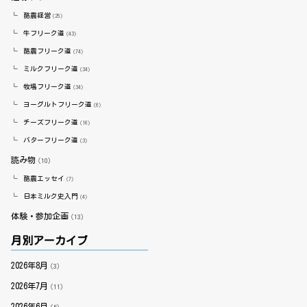
酪農経営
（25）
牛フリーク道
（43）
酪農フリーク道
（74）
ミルクフリーク道
（34）
牧場フリーク道
（34）
ヨーグルトフリーク道
（6）
チーズフリーク道
（16）
バターフリーク道
（3）
読み物
（10）
酪農エッセイ
（7）
日本ミルク史入門
（4）
体験・参加企画
（13）
月別アーカイブ
2026年8月
（3）
2026年7月
（11）
2026年6月