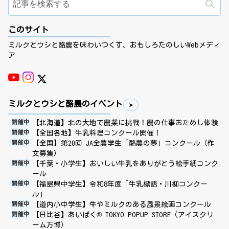
検
このサイト
ミルクとウシと酪農を味わいつくす、おもしろたのしいWebメディ
ア
ミルクとウシと酪農のイベント
【北海道】北の大地で農業に挑戦！農の仕事おためし体験
開催中
【全国各地】牛乳料理コンクール開催！
開催中
【全国】第20回 JA全農学生「酪農の夢」コンクール（作
開催中
文募集）
【千葉・小学生】おいしい牛乳をありがとう絵手紙コンク
開催中
ール
【福島県中学生】令和8年度「牛乳標語・川柳コンクー
開催中
ル」
【道内小中学生】牛やミルクのある風景絵画コンクール
開催中
【日比谷】あいぱく® TOKYO POPUP STORE（アイスクリ
開催中
ーム万博）