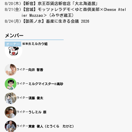
8/20(木)
【新宿】京王百貨店新宿店「大北海道展」
8/21(金)
【宮城】モッツァレラデモ＜ゆと森倶楽部×Cheese Atel
ier Mozzao＞（みやぎ蔵王）
8/24(月)
【御茶ノ水】畜産に生きる会議 2026
メンバー
ミルカウ姐
オーナー
編集長
ライター
向井 智香
ライター
ミルクマイスター®高砂
ライター
須藤 健太
ライター
うしミル 原
ライター
東倉 健人（とうくら たけと）