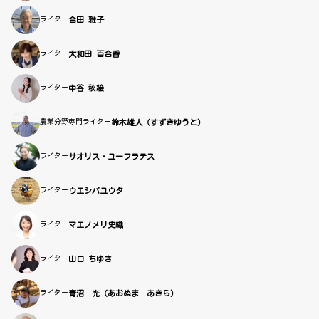
ライター
合田 雅子
ライター
大和田 百合香
ライター
中谷 秋絵
農業分野専門ライター
鈴木雄人（すずきゆうと）
ライター
サオリス・ユーフラテス
ライター
ウエシバユウタ
ライター
マエノメリ史織
ライター
山口 ちゆき
ライター
青沼 光（あおぬま あきら）