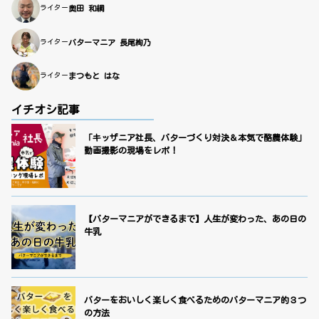
ライター
奥田 和綱
ライター
バターマニア 長尾絢乃
ライター
まつもと はな
イチオシ記事
「キッザニア社長、バターづくり対決＆本気で酪農体験」
動画撮影の現場をレポ！
【バターマニアができるまで】人生が変わった、あの日の
牛乳
バターをおいしく楽しく食べるためのバターマニア的３つ
の方法