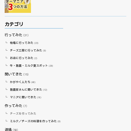
カテゴリ
行ってみた
（31）
牧場に行ってみた
（23）
チーズ工房に行ってみた
（9）
お店に行ってみた
（2）
牛・酪農・ミルク愛スポット
（29）
聞いてきた
（15）
かがやく人たち
（40）
酪農家さんに聞いてきた
（12）
マニアに聞いてきた
（16）
作ってみた
（7）
チーズを作ってみた
ミルク／チーズの料理を作ってみた
（8）
道場
（59）