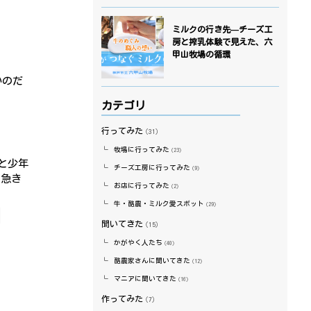
ミルクの行き先—チーズ工
房と搾乳体験で見えた、六
甲山牧場の循環
いのだ
カテゴリ
行ってみた
（31）
牧場に行ってみた
（23）
と少年
チーズ工房に行ってみた
（9）
が急き
お店に行ってみた
（2）
牛・酪農・ミルク愛スポット
（29）
聞いてきた
（15）
かがやく人たち
（40）
酪農家さんに聞いてきた
（12）
マニアに聞いてきた
（16）
作ってみた
（7）