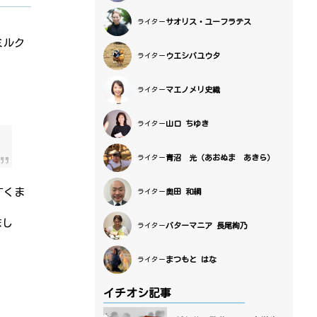
サオリス・ユーフラテス
ライター
ミルク
ウエシバユウタ
ライター
マエノメリ史織
ライター
山口 ちゆき
ライター
青沼 光（あおぬま あきら）
ライター
すくま
奥田 和綱
ライター
まし
バターマニア 長尾絢乃
ライター
まつもと はな
ライター
イチオシ記事