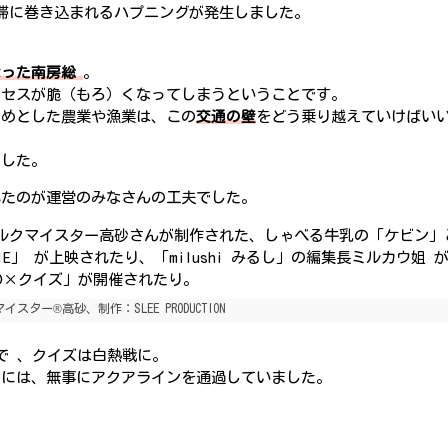
滞に巻き込まれるハプニングが発生しました。
なった南房総
。
クセスが脆（もろ）くなってしまうということです。
じめとした農業や漁業は、この
交通の壁
をどう乗り越えていけばい
ました。
れたのが運営のみなさんの工夫でした。
ルクマイスター高砂さんが制作された、しゃべる牛乳の「ケビン」
IE」 が上映されたり、「milushi みるし」の編集長ミルカウ姐 
 〇×クイズ」が開催されたり。
ー®高砂、制作：SLEE PRODUCTION
で 、クイズは白熱戦に。
きには、無事にアクアラインを通過していました。