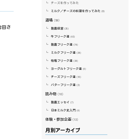
チーズを作ってみた
ミルク／チーズの料理を作ってみた
（8）
道場
（59）
合田さ
酪農経営
（25）
牛フリーク道
（43）
酪農フリーク道
（74）
ミルクフリーク道
（34）
牧場フリーク道
（34）
ヨーグルトフリーク道
（6）
チーズフリーク道
（16）
バターフリーク道
（3）
読み物
（10）
酪農エッセイ
（7）
日本ミルク史入門
（4）
体験・参加企画
（13）
月別アーカイブ