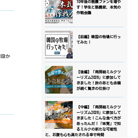
10年後の酪農ファンを増や
す！学生と酪農家、本気の
作戦会議
【前編】韓国の牧場に行っ
てみた！
普段か
【後編】「南房総ミルクツ
ーリズム2026」に参加して
きました！旅のあとも余韻
が続く驚きの仕掛け
【中編】「南房総ミルクツ
ーリズム2026」に参加して
きました！こんな食べ方が
あったんだ！「味覚」で知
るミルクの新たな可能性
と、お腹も心も満たされる幸せ時間