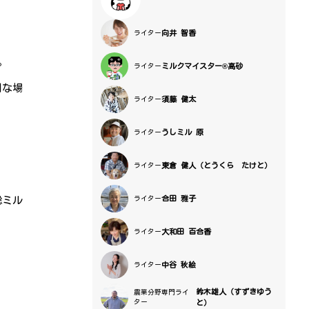
向井 智香
ライター
。
ミルクマイスター®高砂
ライター
別な場
須藤 健太
ライター
うしミル 原
ライター
東倉 健人（とうくら たけと）
ライター
合田 雅子
ライター
総ミル
大和田 百合香
ライター
中谷 秋絵
ライター
鈴木雄人（すずきゆう
農業分野専門ライ
ター
と）