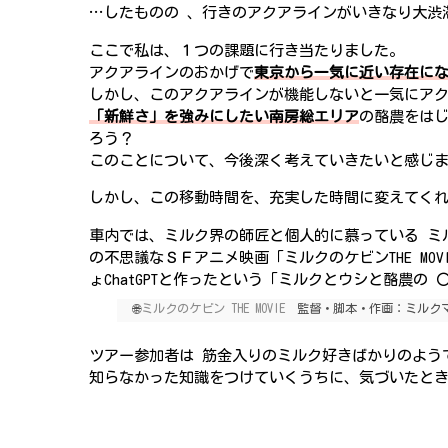
…したものの 、行きのアクアラインがいきなり大渋
ここで私は、１つの課題に行き当たりました。
アクアラインのおかげで
東京から一気に近い存在に
しかし、このアクアラインが機能しないと一気にア
「新鮮さ」を強みにしたい南房総エリア
の酪農をは
ろう？
このことについて、今後深く考えていきたいと感じ
しかし、この移動時間を、充実した時間に変えてく
車内では、ミルク界の師匠と個人的に慕っている ミ
の不思議なＳＦアニメ映画「ミルクのケビンTHE MOV
ょChatGPTと作ったという「ミルクとウシと酪農の
🌐
ミルクのケビン THE MOVIE
監督・脚本・作画：ミルクマイスタ
ツアー参加者は 筋金入りのミルク好きばかりのよう
知らなかった知識をつけていくうちに、気づいたと