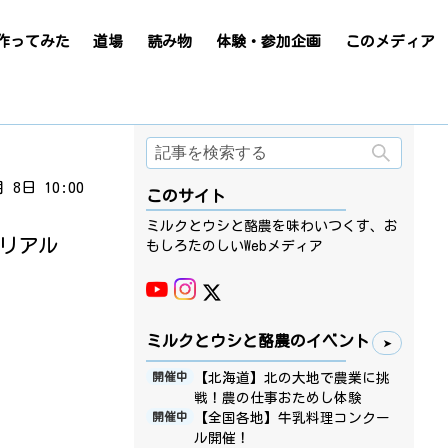
作ってみた
道場
読み物
体験・参加企画
このメディア
検索
月 8日 10:00
このサイト
ミルクとウシと酪農を味わいつくす、お
とリアル
もしろたのしいWebメディア
ミルクとウシと酪農のイベント
【北海道】北の大地で農業に挑
開催中
戦！農の仕事おためし体験
【全国各地】牛乳料理コンクー
開催中
ル開催！