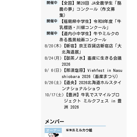
【全国】第20回 JA全農学生「酪
開催中
農の夢」コンクール（作文募
集）
【福島県中学生】令和8年度「牛
開催中
乳標語・川柳コンクール」
【道内小中学生】牛やミルクの
開催中
ある風景絵画コンクール
8/20(木)
【新宿】京王百貨店新宿店「大
北海道展」
8/24(月)
【御茶ノ水】畜産に生きる会議
2026
9/ 6(日)
【那須塩原】Viehfest in Nasu
shiobara 2026（畜産まつり）
9/26(土)
【道央】2026北海道ホルスタイ
ンナショナルショウ
10/17(土)
【豊洲】牛乳でスマイルプロ
ジェクト ミルクフェス in 豊
洲 2026
メンバー
ミルカウ姐
オーナー
編集長