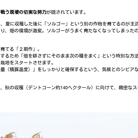
と戦う現場の切実な努力
が隠されています。
え、夏に収穫した後に「ソルゴー」という別の作物を育てるのが主
より、畑の環境が激変。ソルゴーがうまく育たなくなってしまった
回育てる「２期作」。
約するため「畑を耕さずにそのまま次の種をまく」という特別な方
の栽培をスタートさせます。
熱量（積算温度）」をしっかりと確保するという、気候とのシビア
、秋の収穫（デントコーン約140ヘクタール）に向けて、緻密なス