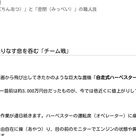
業
（ちんあつ）」と「密閉（みっぺい）」の職人技
が織りなす息を呑む「チーム戦」
映画から飛び出してきたかのような巨大な農機「
自走式ハーベスタ
円。一昔前は約3,000万円台だったものが、今では倍近くに値上がり
る作業が連日続きます。ハーベスターの運転席（オペレーター）に
自由自在に操（あやつ）り、目の前のモニターでエンジンの状態や
ます。