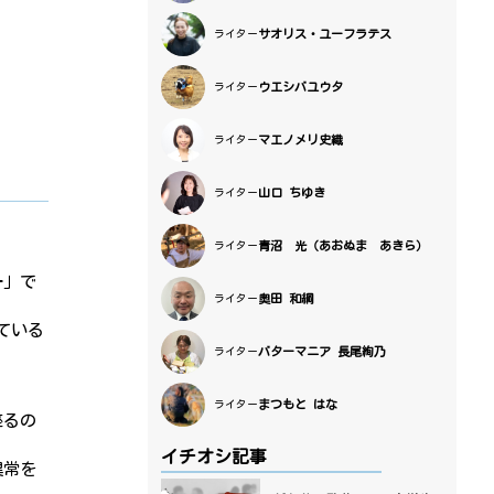
サオリス・ユーフラテス
ライター
ウエシバユウタ
ライター
マエノメリ史織
ライター
山口 ちゆき
ライター
青沼 光（あおぬま あきら）
ライター
ー
」で
奥田 和綱
ライター
している
バターマニア 長尾絢乃
ライター
まつもと はな
ライター
座るの
イチオシ記事
異常を