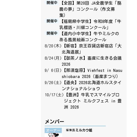
【全国】第20回 JA全農学生「酪
開催中
農の夢」コンクール（作文募
集）
【福島県中学生】令和8年度「牛
開催中
乳標語・川柳コンクール」
【道内小中学生】牛やミルクの
開催中
ある風景絵画コンクール
8/20(木)
【新宿】京王百貨店新宿店「大
北海道展」
8/24(月)
【御茶ノ水】畜産に生きる会議
2026
9/ 6(日)
【那須塩原】Viehfest in Nasu
shiobara 2026（畜産まつり）
9/26(土)
【道央】2026北海道ホルスタイ
ンナショナルショウ
10/17(土)
【豊洲】牛乳でスマイルプロ
ジェクト ミルクフェス in 豊
洲 2026
メンバー
ミルカウ姐
オーナー
編集長