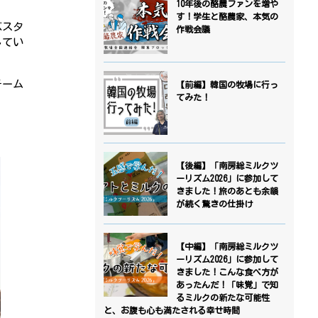
10年後の酪農ファンを増や
す！学生と酪農家、本気の
ベスタ
作戦会議
してい
チーム
【前編】韓国の牧場に行っ
てみた！
【後編】「南房総ミルクツ
ーリズム2026」に参加して
きました！旅のあとも余韻
が続く驚きの仕掛け
【中編】「南房総ミルクツ
ーリズム2026」に参加して
きました！こんな食べ方が
あったんだ！「味覚」で知
るミルクの新たな可能性
と、お腹も心も満たされる幸せ時間