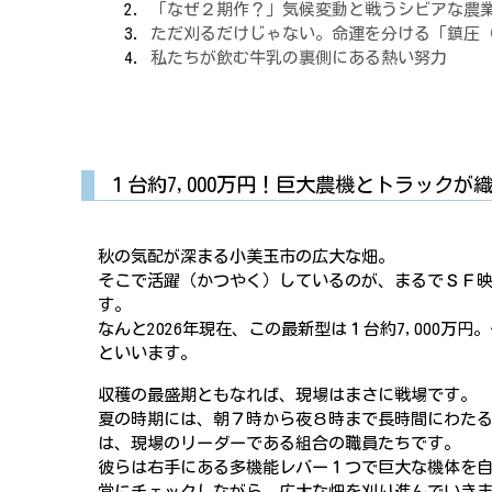
「なぜ２期作？」気候変動と戦うシビアな農
ただ刈るだけじゃない。命運を分ける「鎮圧
私たちが飲む牛乳の裏側にある熱い努力
１台約7,000万円！巨大農機とトラック
秋の気配が深まる小美玉市の広大な畑。
そこで活躍（かつやく）しているのが、まるでＳＦ
す。
なんと2026年現在、この最新型は１台約7,000万
といいます。
収穫の最盛期ともなれば、現場はまさに戦場です。
夏の時期には、朝７時から夜８時まで長時間にわた
は、現場のリーダーである組合の職員たちです。
彼らは右手にある多機能レバー１つで巨大な機体を
常にチェックしながら、広大な畑を刈り進んでいき