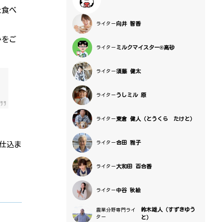
た食べ
向井 智香
ライター
みをご
ミルクマイスター®高砂
ライター
須藤 健太
ライター
うしミル 原
ライター
東倉 健人（とうくら たけと）
ライター
合田 雅子
ライター
が仕込ま
大和田 百合香
ライター
中谷 秋絵
ライター
鈴木雄人（すずきゆう
農業分野専門ライ
ター
と）