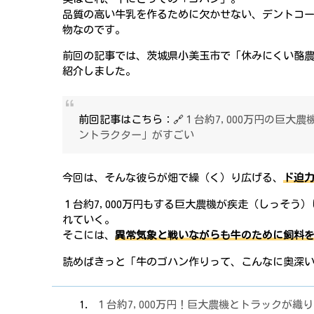
品質の高い牛乳を作るために欠かせない、デントコ
物なのです。
前回の記事では、茨城県小美玉市で「休みにくい酪
紹介しました。
前回記事はこちら：🔗
１台約7,000万円の巨大
ントラクター」がすごい
今回は、そんな彼らが畑で繰（く）り広げる、
ド迫
１台約7,000万円もする巨大農機が疾走（しっそ
れていく。
そこには、
異常気象と戦いながらも牛のために飼料
読めばきっと「牛のゴハン作りって、こんなに奥深
１台約7,000万円！巨大農機とトラックが織