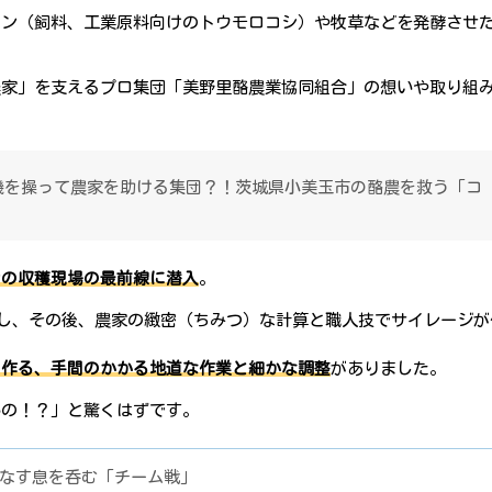
ーン（飼料、工業原料向けのトウモロコシ）や牧草などを発酵させ
農家」を支えるプロ集団「美野里酪農業協同組合」の想いや取り組
農機を操って農家を助ける集団？！茨城県小美玉市の酪農を救う「コ
力の収穫現場の最前線に潜入
。
う）し、その後、農家の緻密（ちみつ）な計算と職人技でサイレージ
を作る、手間のかかる地道な作業と細かな調整
がありました。
いの！？」と驚くはずです。
りなす息を呑む「チーム戦」