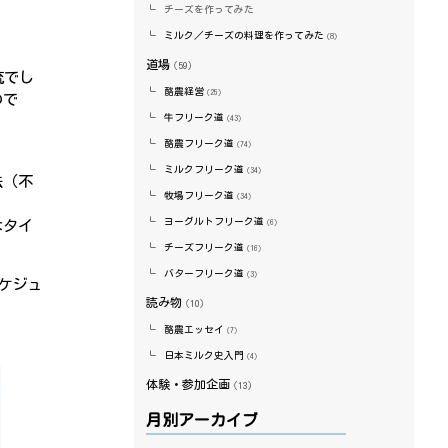
チーズを作ってみた
ミルク／チーズの料理を作ってみた
（8）
道場
（59）
流でし
酪農経営
（25）
ので
牛フリーク道
（43）
酪農フリーク道
（74）
ミルクフリーク道
（34）
法（不
牧場フリーク道
（34）
ヨーグルトフリーク道
なタイ
（6）
チーズフリーク道
（16）
バターフリーク道
（3）
ケジュ
読み物
（10）
酪農エッセイ
（7）
日本ミルク史入門
（4）
体験・参加企画
（13）
月別アーカイブ