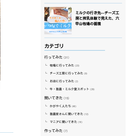
ミルクの行き先—チーズ工
房と搾乳体験で見えた、六
甲山牧場の循環
カテゴリ
行ってみた
（31）
牧場に行ってみた
（23）
チーズ工房に行ってみた
（9）
お店に行ってみた
（2）
牛・酪農・ミルク愛スポット
（29）
聞いてきた
（15）
かがやく人たち
（40）
酪農家さんに聞いてきた
（12）
マニアに聞いてきた
（16）
作ってみた
（7）