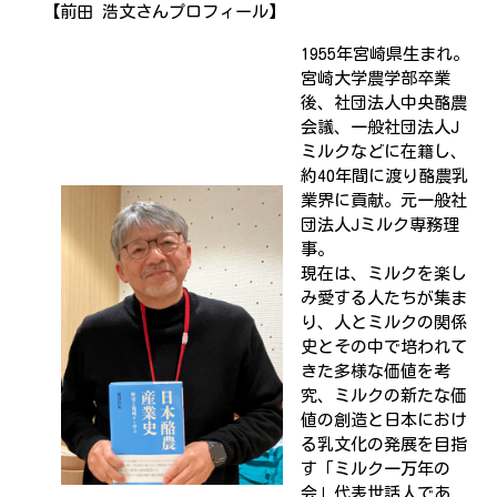
【前田 浩文さんプロフィール】
1955年宮崎県生まれ。
宮崎大学農学部卒業
後、社団法人中央酪農
会議、一般社団法人J
ミルクなどに在籍し、
約40年間に渡り酪農乳
業界に貢献。元一般社
団法人Jミルク専務理
事。
現在は、ミルクを楽し
み愛する人たちが集ま
り、人とミルクの関係
史とその中で培われて
きた多様な価値を考
究、ミルクの新たな価
値の創造と日本におけ
る乳文化の発展を目指
す「ミルク一万年の
会」代表世話人であ