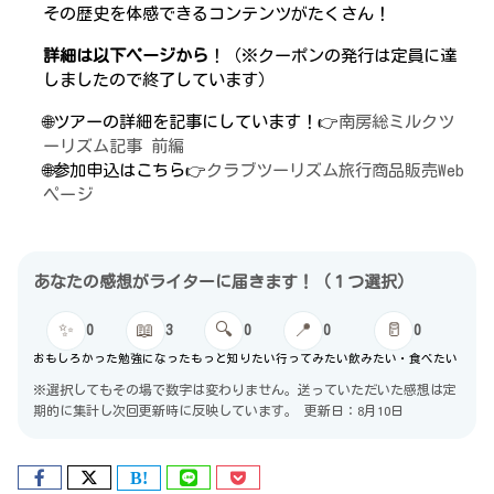
その歴史を体感できるコンテンツがたくさん！
詳細は以下ページから
！（※クーポンの発行は定員に達
しましたので終了しています）
🌐ツアーの詳細を記事にしています！👉
南房総ミルクツ
ーリズム記事 前編
🌐参加申込はこちら👉
クラブツーリズム旅行商品販売Web
ページ
あなたの感想がライターに届きます！（１つ選択）
✨
📖
🔍
📍
🥛
0
3
0
0
0
おもしろかった
勉強になった
もっと知りたい
行ってみたい
飲みたい・食べたい
※選択してもその場で数字は変わりません。送っていただいた感想は定
期的に集計し次回更新時に反映しています。
更新日：8月10日