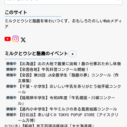
このサイト
ミルクとウシと酪農を味わいつくす、おもしろたのしいWebメディ
ア
ミルクとウシと酪農のイベント
【北海道】北の大地で農業に挑戦！農の仕事おためし体験
開催中
【全国各地】牛乳料理コンクール開催！
開催中
【全国】第20回 JA全農学生「酪農の夢」コンクール（作
開催中
文募集）
【千葉・小学生】おいしい牛乳をありがとう絵手紙コンク
開催中
ール
【福島県中学生】令和8年度「牛乳標語・川柳コンクー
開催中
ル」
【道内小中学生】牛やミルクのある風景絵画コンクール
開催中
【日比谷】あいぱく® TOKYO POPUP STORE（アイスクリ
開催中
ーム万博）
8/20(木)
【新宿】京王百貨店新宿店「大北海道展」