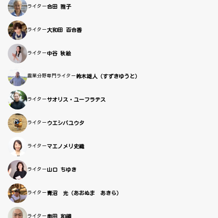
ライター
合田 雅子
ライター
大和田 百合香
ライター
中谷 秋絵
農業分野専門ライター
鈴木雄人（すずきゆうと）
ライター
サオリス・ユーフラテス
ライター
ウエシバユウタ
ライター
マエノメリ史織
ライター
山口 ちゆき
ライター
青沼 光（あおぬま あきら）
ライター
奥田 和綱