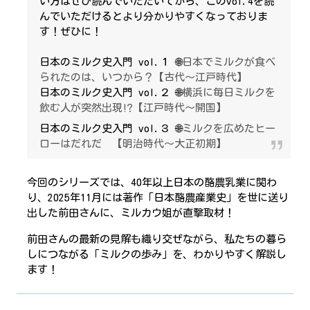
い方はぜひ読んでいただいてから、このvol.4を読
んでいただけるとより分かりやすくなっておりま
す！ぜひに！
日本のミルク史入門 vol.１ 🌐
日本でミルクが食べ
られたのは、いつから？【古代～江戸時代】
日本のミルク史入門 vol.２ 🌐
横浜に毎日ミルクを
飲む人が突然出現⁉【江戸時代～開国】
日本のミルク史入門 vol.３ 🌐
ミルクを広めたヒー
ローはだれだ 【明治時代～大正初期】
今回のシリーズでは、40年以上日本の酪農乳業に関わ
り、2025年11月には著作「日本酪農産業史」を世に送り
出した前田さんに、ミルカウ姐が直撃取材！
前田さんの最新の見解も織り交ぜながら、私たちの暮ら
しにつながる「ミルクの歩み」を、わかりやすく解説し
ます！