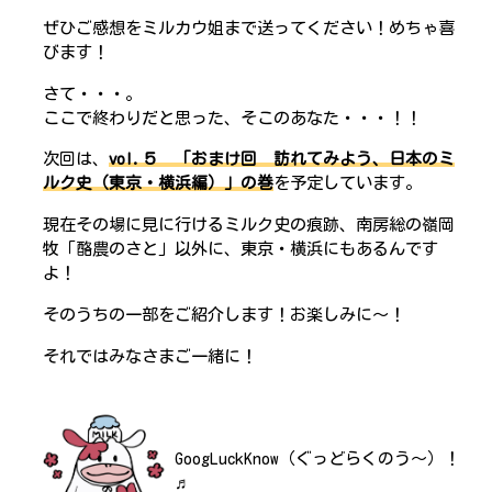
ぜひご感想をミルカウ姐まで送ってください！めちゃ喜
びます！
さて・・・。
ここで終わりだと思った、そこのあなた・・・！！
次回は、
vol.５ 「おまけ回 訪れてみよう、日本のミ
ルク史（東京・横浜編）」の巻
を予定しています。
現在その場に見に行けるミルク史の痕跡、南房総の嶺岡
牧「酪農のさと」以外に、東京・横浜にもあるんです
よ！
そのうちの一部をご紹介します！お楽しみに～！
それではみなさまご一緒に！
GoogLuckKnow（ぐっどらくのう～）！
♬