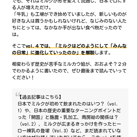
でも、それはミルクが形を変えて流通し、日本で口にす
る人が増えただけ。
「牛乳」も工場ができ始めていましたが、新しいものが
好きな人は買うかもしれないけれど、なじみのない人た
ちにとっては、なかなか手が出ない食べ物だったので
は。
そこで
vol.４では、「ミルクはどのようにして「みんな
の日常」に進化していったのか」を解説
します。
相変わらず歴史が苦手なミルカウ姐が、おおよそ？２分
でわかるように書いたので、ぜひ最後まで読んでいって
ください！
【過去記事はこちら】
日本でミルクが初めて飲まれたのはいつ？（vol.
1）や、日本の歴史の重要なターニングポイントだ
った「開国」と酪農・乳加工、南房総の関係は？
（vol.2）、ミルクが広まるきっかけを作ったヒー
ロー練乳の登場（Vol.3）など、まだ読まれていな