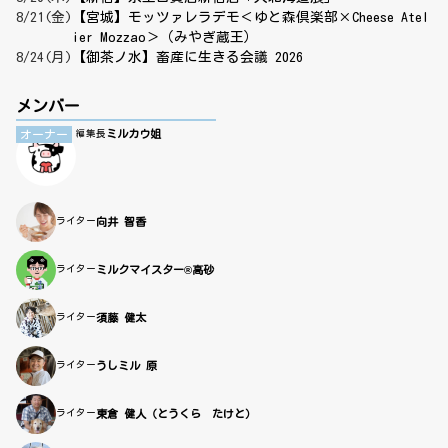
8/21(金)
【宮城】モッツァレラデモ＜ゆと森倶楽部×Cheese Atel
ier Mozzao＞（みやぎ蔵王）
8/24(月)
【御茶ノ水】畜産に生きる会議 2026
メンバー
ミルカウ姐
オーナー
編集長
ライター
向井 智香
ライター
ミルクマイスター®高砂
ライター
須藤 健太
ライター
うしミル 原
ライター
東倉 健人（とうくら たけと）