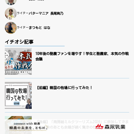
ライター
バターマニア 長尾絢乃
ライター
まつもと はな
イチオシ記事
10年後の酪農ファンを増やす！学生と酪農家、本気の作戦
会議
【前編】韓国の牧場に行ってみた！
【後編】「南房総ミルクツーリズム2026」に参加してきま
した！旅のあとも余韻が続く驚きの仕掛け