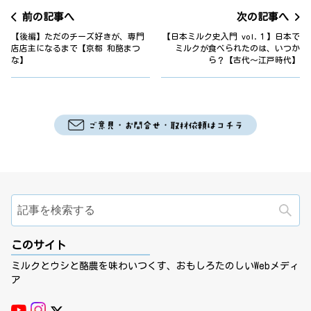
前の記事へ
次の記事へ
【後編】ただのチーズ好きが、専門
【日本ミルク史入門 vol.１】日本で
店店主になるまで【京都 和酪まつ
ミルクが食べられたのは、いつか
な】
ら？【古代～江戸時代】
検
このサイト
ミルクとウシと酪農を味わいつくす、おもしろたのしいWebメディ
ア