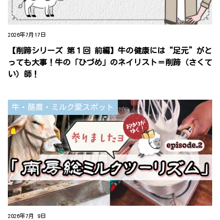
2026年7月17日
【削蹄シリーズ 第１回 前編】牛の健康には“足元”がと
っても大事！牛の「ひづめ」のネイリスト＝削蹄（さくて
い）師！
牛・酪農・ミルク愛スポット
2026年7月 9日