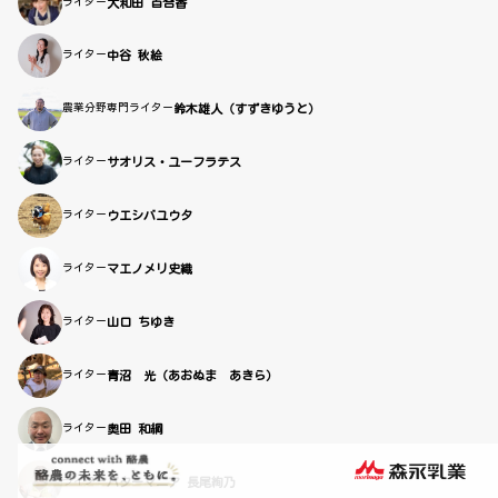
ライター
大和田 百合香
ライター
中谷 秋絵
農業分野専門ライター
鈴木雄人（すずきゆうと）
ライター
サオリス・ユーフラテス
ライター
ウエシバユウタ
ライター
マエノメリ史織
ライター
山口 ちゆき
ライター
青沼 光（あおぬま あきら）
ライター
奥田 和綱
ライター
バターマニア 長尾絢乃