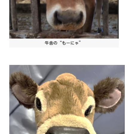
牛舎の“もーにゃ”