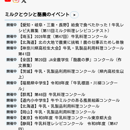
ミルクとウシと酪農のイベント
【愛知・岐阜・三重・長野】給食で食べたかった！牛乳レ
開催中
シピ大募集（第11回ミルク料理レシピコンテスト）
【埼玉】2026年度（第47回）牛乳料理コンクール
開催中
【北海道】北の大地で農業に挑戦！農の仕事おためし体験
開催中
【神奈川県高校生大会】牛乳・乳製品利用料理コンクール
開催中
第41回
【全国】第20回 JA全農学生「酪農の夢」コンクール（作
開催中
文募集）
【茨城】牛乳・乳製品利用料理コンクール（県内高校生以
開催中
上）
【福島県中学生】令和8年度「牛乳標語・川柳コンクー
開催中
ル」
【群馬】第46回 牛乳料理コンクール
開催中
【道内小中学生】牛やミルクのある風景絵画コンクール
開催中
【北海道】牛乳・乳製品利用料理コンクール
開催中
【岡山】牛乳・乳製品利用料理コンクール
開催中
【東京】令和8年度 牛乳料理コンクール東京都大会
開催中
【静岡】牛乳料理レシピコンクール 令和8年度（第47
開催中
回）