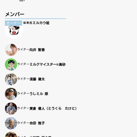
メンバー
ミルカウ姐
オーナー
編集長
ライター
向井 智香
ライター
ミルクマイスター®高砂
ライター
須藤 健太
ライター
うしミル 原
ライター
東倉 健人（とうくら たけと）
ライター
合田 雅子