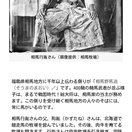
相馬行胤さん（画像提供：相馬牧場）
福島県相馬地方に千年以上伝わる祭りが「
相馬野馬追
（そうまのまおい）🔗
」です。400騎の騎馬武者が並ぶ様
子は、まるで戦国時代！総大将は、相馬家の当主が務め
ます。この祭りを受け継ぐ相馬地方の人々のそばには、
常に馬がいるのです。
相馬行胤さんの父、和胤（かずたね）さんは、北海道で
競走馬の牧場を営んでいました。その後、肉牛を育てる
牧場も開きます。行胤さんは肉牛牧場を引き継ぎ、同時