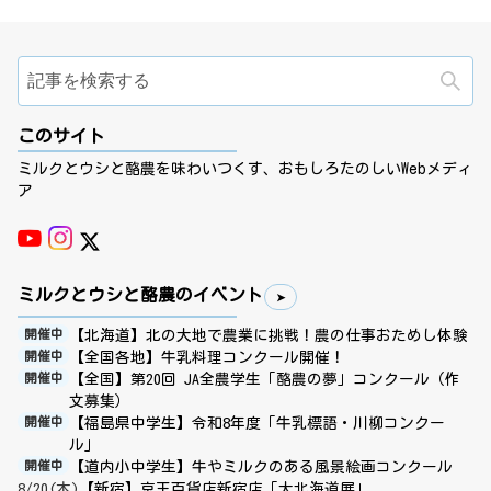
検
このサイト
ミルクとウシと酪農を味わいつくす、おもしろたのしいWebメディ
ア
ミルクとウシと酪農のイベント
【北海道】北の大地で農業に挑戦！農の仕事おためし体験
開催中
【全国各地】牛乳料理コンクール開催！
開催中
【全国】第20回 JA全農学生「酪農の夢」コンクール（作
開催中
文募集）
【福島県中学生】令和8年度「牛乳標語・川柳コンクー
開催中
ル」
【道内小中学生】牛やミルクのある風景絵画コンクール
開催中
8/20(木)
【新宿】京王百貨店新宿店「大北海道展」