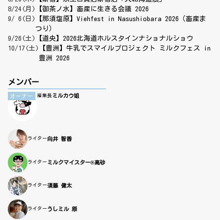
8/24(月)
【御茶ノ水】畜産に生きる会議 2026
9/ 6(日)
【那須塩原】Viehfest in Nasushiobara 2026（畜産ま
つり）
9/26(土)
【道央】2026北海道ホルスタインナショナルショウ
10/17(土)
【豊洲】牛乳でスマイルプロジェクト ミルクフェス in
豊洲 2026
メンバー
ミルカウ姐
オーナー
編集長
ライター
向井 智香
ライター
ミルクマイスター®高砂
ライター
須藤 健太
ライター
うしミル 原