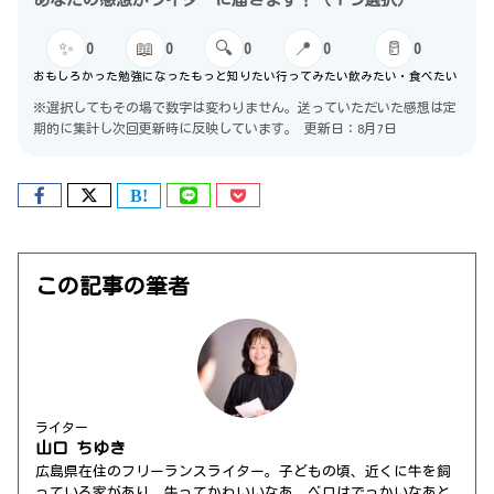
✨
📖
🔍
📍
🥛
0
0
0
0
0
おもしろかった
勉強になった
もっと知りたい
行ってみたい
飲みたい・食べたい
※選択してもその場で数字は変わりません。送っていただいた感想は定
期的に集計し次回更新時に反映しています。
更新日：8月7日
この記事の筆者
ライター
山口 ちゆき
広島県在住のフリーランスライター。子どもの頃、近くに牛を飼
っている家があり、牛ってかわいいなあ、ベロはでっかいなあと