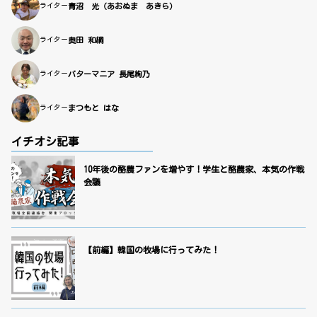
ライター
青沼 光（あおぬま あきら）
ライター
奥田 和綱
ライター
バターマニア 長尾絢乃
ライター
まつもと はな
イチオシ記事
10年後の酪農ファンを増やす！学生と酪農家、本気の作戦
会議
【前編】韓国の牧場に行ってみた！