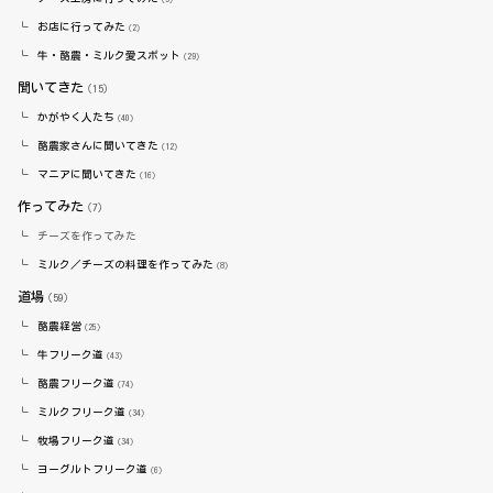
お店に行ってみた
（2）
牛・酪農・ミルク愛スポット
（29）
聞いてきた
（15）
かがやく人たち
（40）
酪農家さんに聞いてきた
（12）
マニアに聞いてきた
（16）
作ってみた
（7）
チーズを作ってみた
ミルク／チーズの料理を作ってみた
（8）
道場
（59）
酪農経営
（25）
牛フリーク道
（43）
酪農フリーク道
（74）
ミルクフリーク道
（34）
牧場フリーク道
（34）
ヨーグルトフリーク道
（6）