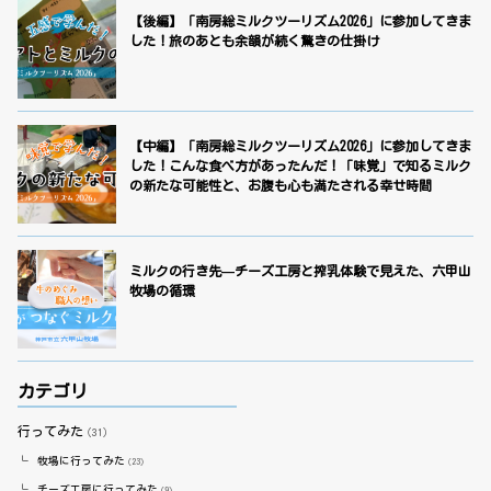
【後編】「南房総ミルクツーリズム2026」に参加してきま
した！旅のあとも余韻が続く驚きの仕掛け
【中編】「南房総ミルクツーリズム2026」に参加してきま
した！こんな食べ方があったんだ！「味覚」で知るミルク
の新たな可能性と、お腹も心も満たされる幸せ時間
ミルクの行き先—チーズ工房と搾乳体験で見えた、六甲山
牧場の循環
カテゴリ
行ってみた
（31）
牧場に行ってみた
（23）
チーズ工房に行ってみた
（9）