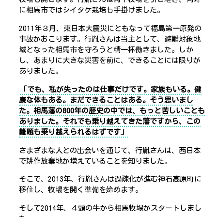
に相馬市ではシイタケ栽培も手掛けました。
2011年３月、東日本大震災にともなって福島第一原発の
事故がおこります。行胤さんは当主として、避難対象地
域となった相馬市を守ろうと精一杯働きました。しか
し、あまりに大きな災害を前に、できることには限りが
ありました。
「でも、私が失ったのは仕事だけです。家族もいる。健
康な体もある。まだできることはある。そう思いまし
た。相馬藩の800年の歴史の中では、もっと苦しいことも
ありました。それでも乗り越えてきた藩ですから、この
難題も乗り越えられるはずです」
さまざまな人との出会いを通じて、行胤さんは、西日本
で耕作放棄地が増えていることを知りました。
そこで、2013年、行胤さんは過疎化が進む神石高原町に
移住し、牧場を開く準備を始めます。
そして2014年、４頭の牛から相馬牧場がスタートしまし