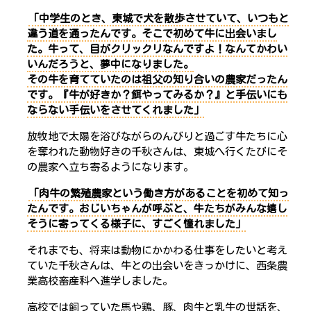
「中学生のとき、東城で犬を散歩させていて、いつもと
違う道を通ったんです。そこで初めて牛に出会いまし
た。牛って、目がクリックリなんですよ！
なんてかわい
いんだろうと、夢中になりました
。
その牛を育てていたのは祖父の知り合いの農家だったん
です。『牛が好きか？餌やってみるか？』と手伝いにも
ならない手伝いをさせてくれました」
放牧地で太陽を浴びながらのんびりと過ごす牛たちに心
を奪われた動物好きの千秋さんは、東城へ行くたびにそ
の農家へ立ち寄るようになります。
「肉牛の繁殖農家という働き方があることを初めて知っ
たんです。
おじいちゃんが呼ぶと、牛たちがみんな嬉し
そうに寄ってくる
様子に、すごく憧れました」
それまでも、将来は動物にかかわる仕事をしたいと考え
ていた千秋さんは、牛との出会いをきっかけに、西条農
業高校畜産科へ進学しました。
高校では飼っていた馬や鶏、豚、肉牛と乳牛の世話を、