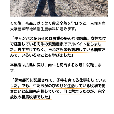
その後、畜産だけでなく農業全般を学ぼうと、吉備国際
大学農学部地域創生農学科に進みます。
「キャンパスがあるのは農業の盛んな淡路島。女性だけ
で経営している肉牛の繁殖農家でアルバイトをしまし
た。肉牛だけでなく、玉ねぎも米も栽培している農家さ
んで、いろいろなことを学びました」
卒業後は広島に戻り、肉牛を飼育する牧場に就職しま
す。
「保育部門に配属されて、子牛を育てる仕事をしていま
した。でも、牛たちがのびのびと生活している牧場で働
きたいと転職先を探していて、目に留まったのが、完全
放牧の相馬牧場でした」