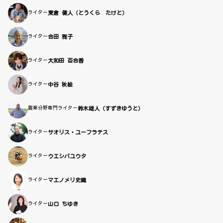
ライター
東倉 健人（とうくら たけと）
ライター
合田 雅子
ライター
大和田 百合香
ライター
中谷 秋絵
農業分野専門ライター
鈴木雄人（すずきゆうと）
ライター
サオリス・ユーフラテス
ライター
ウエシバユウタ
ライター
マエノメリ史織
ライター
山口 ちゆき