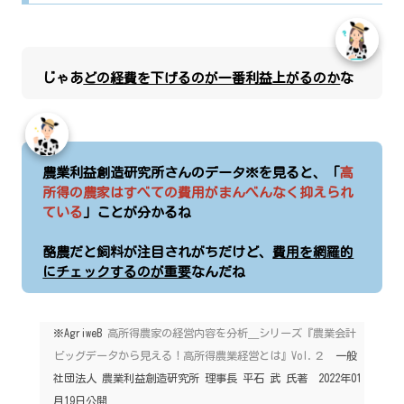
じゃあ
どの経費を下げるのが一番利益上がるのか
な
農業利益創造研究所さんのデータ※を見ると、「
高
所得の農家はすべての費用がまんべんなく抑えられ
ている
」ことが分かるね
酪農だと飼料が注目されがちだけど、
費用を網羅的
にチェックするのが重要
なんだね
※
AgriweB
高所得農家の経営内容を分析＿シリーズ『農業会計
ビッグデータから見える！高所得農業経営とは』Vol.２
一般
社団法人 農業利益創造研究所 理事長 平石 武 氏著 2022年01
月19日公開