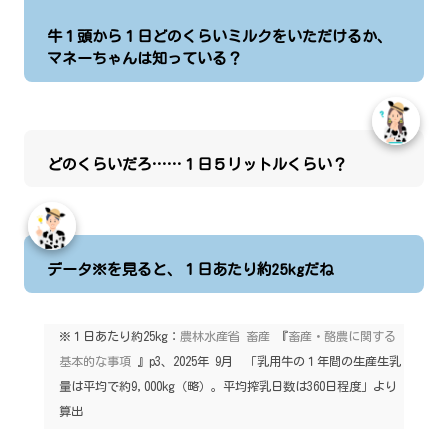
牛１頭から１日どのくらいミルクをいただけるか、
マネーちゃんは知っている？
どのくらいだろ……１日５リットルくらい？
データ※を見ると、１日あたり約25kgだね
※１日あたり約25kg：
農林水産省 畜産
『
畜産・酪農に関する
基本的な事項
』p3、2025年 9月 「乳用牛の１年間の生産生乳
量は平均で約9,000kg（略）。平均搾乳日数は360日程度」より
算出