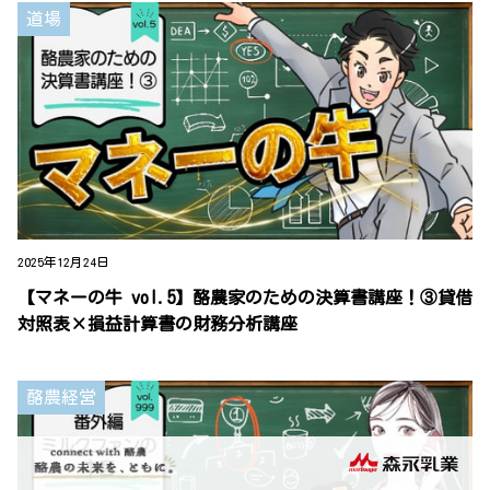
道場
2025年12月24日
【マネーの牛 vol.5】酪農家のための決算書講座！③貸借
対照表×損益計算書の財務分析講座
酪農経営