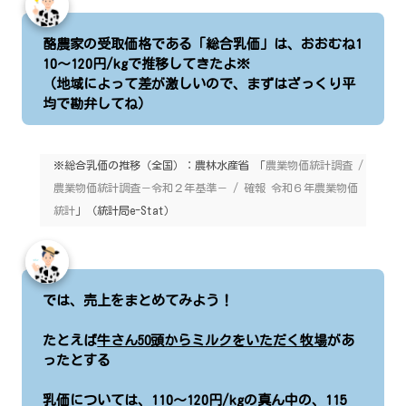
酪農家の受取価格である「総合乳価」は、おおむね1
10〜120円/kgで推移してきたよ※
（地域によって差が激しいので、まずはざっくり平
均で勘弁してね）
※総合乳価の推移（全国）：農林水産省 「
農業物価統計調査 /
農業物価統計調査－令和２年基準－ / 確報 令和６年農業物価
統計
」（統計局e-Stat）
では、売上をまとめてみよう！
たとえば
牛さん50頭からミルクをいただく牧場
があ
ったとする
乳価については、110～120円/kgの真ん中の、115