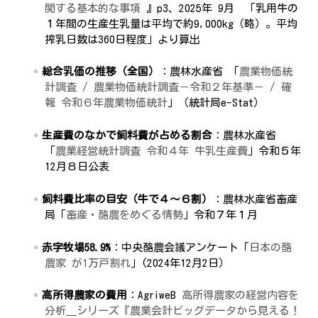
関する基本的な事項
』p3、2025年 9月 「乳用牛の
１年間の生産生乳量は平均で約9,000kg（略）。平均
搾乳日数は360日程度」より算出
総合乳価の推移（全国）
：農林水産省 「
農業物価統
計調査 / 農業物価統計調査－令和２年基準－ / 確
報 令和６年農業物価統計
」（統計局e-Stat）
生産費のなかで飼料費が占める割合
：農林水産省
「
農業経営統計調査 令和４年 牛乳生産費
」令和５年
12月８日公表
飼料費比率の目安（牛で４〜６割）
：農林水産省畜産
局「
畜産・酪農をめぐる情勢
」令和７年１月
赤字牧場58.9%
：中央酪農会議アンケート「
日本の酪
農家 が1万戸割れ
」(2024年12月2日）
高所得農家の費用
：AgriweB
高所得農家の経営内容を
分析＿シリーズ『農業会計ビッグデータから見える！