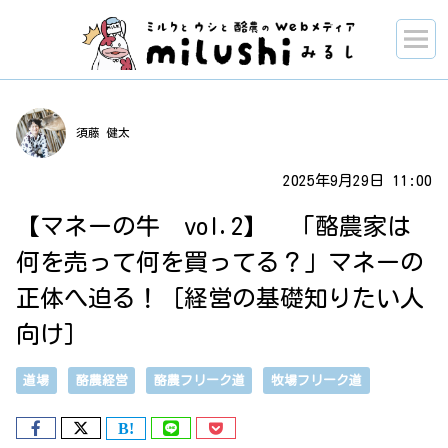
須藤 健太
2025年9月29日 11:00
【マネーの牛 vol.2】 「酪農家は
何を売って何を買ってる？」マネーの
正体へ迫る！［経営の基礎知りたい人
向け］
道場
酪農経営
酪農フリーク道
牧場フリーク道