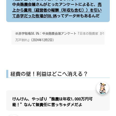
中央酪農会議さんがとったアンケートによると、
売
上から費用（経営者の報酬（年収も含む））を引い
て赤字だった牧場が58.9%
ってデータ※もあるんだ
※赤字牧場58.9%：中央酪農会議アンケート「
日本の酪農家 が1
万戸割れ
」(2024年12月2日）
経費の壁！利益はどこへ消える？
けんけん、やっぱり“酪農は年収1,000万円可
能！”なんて無責任に言っちゃダメだよ