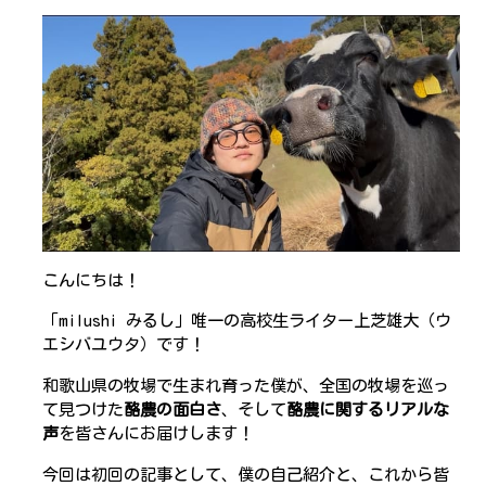
こんにちは！
「milushi みるし」唯一の高校生ライター上芝雄大（ウ
エシバユウタ）です！
和歌山県の牧場で生まれ育った僕が、全国の牧場を巡っ
て見つけた
酪農の面白さ
、そして
酪農に関するリアルな
声
を皆さんにお届けします！
今回は初回の記事として、僕の自己紹介と、これから皆