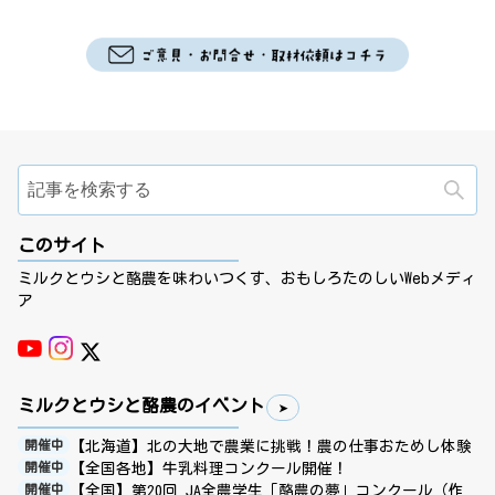
検
このサイト
ミルクとウシと酪農を味わいつくす、おもしろたのしいWebメディ
ア
ミルクとウシと酪農のイベント
【北海道】北の大地で農業に挑戦！農の仕事おためし体験
開催中
【全国各地】牛乳料理コンクール開催！
開催中
【全国】第20回 JA全農学生「酪農の夢」コンクール（作
開催中