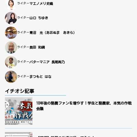
ライター
マエノメリ史織
ライター
山口 ちゆき
ライター
青沼 光（あおぬま あきら）
ライター
奥田 和綱
ライター
バターマニア 長尾絢乃
ライター
まつもと はな
イチオシ記事
10年後の酪農ファンを増やす！学生と酪農家、本気の作戦
会議