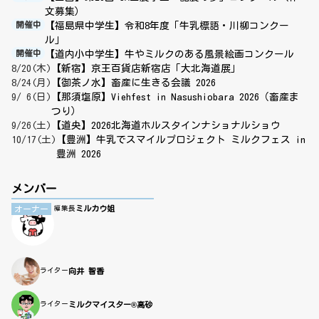
文募集）
【福島県中学生】令和8年度「牛乳標語・川柳コンクー
開催中
ル」
【道内小中学生】牛やミルクのある風景絵画コンクール
開催中
8/20(木)
【新宿】京王百貨店新宿店「大北海道展」
8/24(月)
【御茶ノ水】畜産に生きる会議 2026
9/ 6(日)
【那須塩原】Viehfest in Nasushiobara 2026（畜産ま
つり）
9/26(土)
【道央】2026北海道ホルスタインナショナルショウ
10/17(土)
【豊洲】牛乳でスマイルプロジェクト ミルクフェス in
豊洲 2026
メンバー
ミルカウ姐
オーナー
編集長
ライター
向井 智香
ライター
ミルクマイスター®高砂