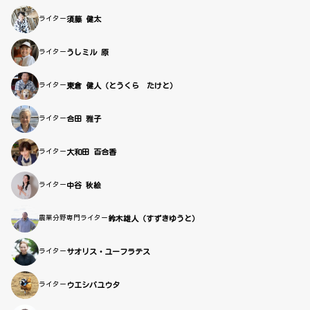
ライター
須藤 健太
ライター
うしミル 原
ライター
東倉 健人（とうくら たけと）
ライター
合田 雅子
ライター
大和田 百合香
ライター
中谷 秋絵
農業分野専門ライター
鈴木雄人（すずきゆうと）
ライター
サオリス・ユーフラテス
ライター
ウエシバユウタ