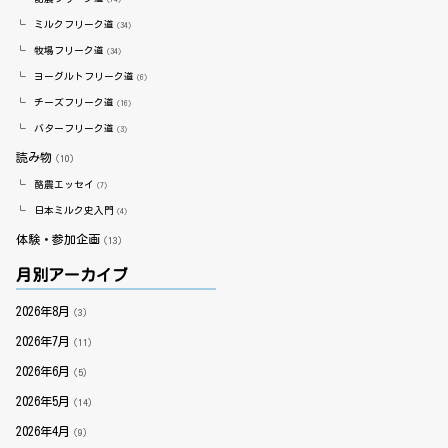
ミルクフリーク道
（34）
牧場フリーク道
（34）
ヨーグルトフリーク道
（6）
チーズフリーク道
（16）
バターフリーク道
（3）
読み物
（10）
酪農エッセイ
（7）
日本ミルク史入門
（4）
体験・参加企画
（13）
月別アーカイブ
2026年8月
（3）
2026年7月
（11）
2026年6月
（5）
2026年5月
（14）
2026年4月
（9）