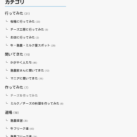
カテゴリ
行ってみた
（31）
牧場に行ってみた
（23）
チーズ工房に行ってみた
（9）
お店に行ってみた
（2）
牛・酪農・ミルク愛スポット
（29）
聞いてきた
（15）
かがやく人たち
（40）
酪農家さんに聞いてきた
（12）
マニアに聞いてきた
（16）
作ってみた
（7）
チーズを作ってみた
ミルク／チーズの料理を作ってみた
（8）
道場
（59）
酪農経営
（25）
牛フリーク道
（43）
酪農フリーク道
（74）