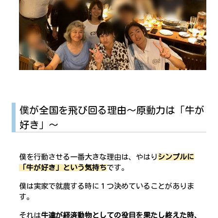
僕が全国を飛び回る理由〜原動力は「牛が
好き」～
僕を行動させる一番大きな理由は、やはり
シンプルに
「牛が好き」という気持ち
です。
僕は実家で就農する時に１つ決めていることがありま
す。
それは
牛達が経済動物としての役目を果たし終えた時、