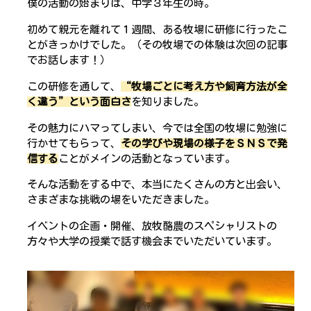
僕の活動の始まりは、中学３年生の時。
初めて親元を離れて１週間、ある牧場に研修に行ったこ
とがきっかけでした。（その牧場での体験は次回の記事
でお話します！）
この研修を通して、
“牧場ごとに考え方や飼育方法が全
く違う”という面白さ
を知りました。
その魅力にハマってしまい、今では全国の牧場に勉強に
行かせてもらって、
その学びや現場の様子をＳＮＳで発
信する
ことがメインの活動となっています。
そんな活動をする中で、本当にたくさんの方と出会い、
さまざまな挑戦の場をいただきました。
イベントの企画・開催、放牧酪農のスペシャリストの
方々や大学の授業で話す機会までいただいています。