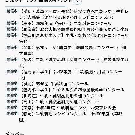
ミルクとウシと酪農のイベント
【愛知・岐阜・三重・長野】給食で食べたかった！牛乳レ
開催中
シピ大募集（第11回ミルク料理レシピコンテスト）
【埼玉】2026年度（第47回）牛乳料理コンクール
開催中
【北海道】北の大地で農業に挑戦！農の仕事おためし体験
開催中
【神奈川県高校生大会】牛乳・乳製品利用料理コンクール
開催中
第41回
【全国】第20回 JA全農学生「酪農の夢」コンクール（作
開催中
文募集）
【茨城】牛乳・乳製品利用料理コンクール（県内高校生以
開催中
上）
【福島県中学生】令和8年度「牛乳標語・川柳コンクー
開催中
ル」
【群馬】第46回 牛乳料理コンクール
開催中
【道内小中学生】牛やミルクのある風景絵画コンクール
開催中
【北海道】牛乳・乳製品利用料理コンクール
開催中
【岡山】牛乳・乳製品利用料理コンクール
開催中
【東京】令和8年度 牛乳料理コンクール東京都大会
開催中
【静岡】牛乳料理レシピコンクール 令和8年度（第47
開催中
回）
メンバー