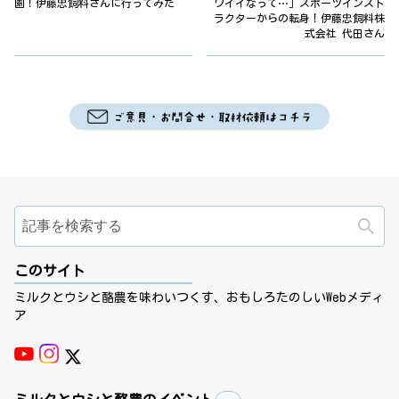
園！伊藤忠飼料さんに行ってみた
ワイイなって…」スポーツインスト
ラクターからの転身！伊藤忠飼料株
式会社 代田さん
検
このサイト
ミルクとウシと酪農を味わいつくす、おもしろたのしいWebメディ
ア