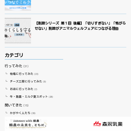
【削蹄シリーズ 第１回 後編】「切りすぎない」「怖がら
せない」削蹄がアニマルウェルフェアにつながる理由
カテゴリ
行ってみた
（31）
牧場に行ってみた
（23）
チーズ工房に行ってみた
（9）
お店に行ってみた
（2）
牛・酪農・ミルク愛スポット
（28）
聞いてきた
（15）
かがやく人たち
（39）
酪農家さんに聞いてきた
（11）
マニアに聞いてきた
（16）