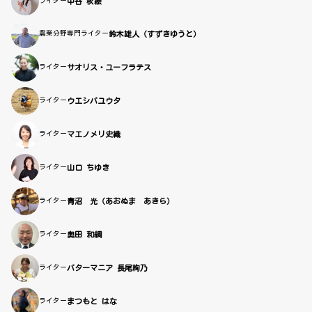
ライター
中谷 秋絵
農業分野専門ライター
鈴木雄人（すずきゆうと）
ライター
サオリス・ユーフラテス
ライター
ウエシバユウタ
ライター
マエノメリ史織
ライター
山口 ちゆき
ライター
青沼 光（あおぬま あきら）
ライター
奥田 和綱
ライター
バターマニア 長尾絢乃
ライター
まつもと はな