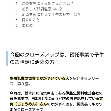
この業界に入ったきっかけは？
どうして那須塩原市に？
定免さんにとって「牛の魅力」は？
将来のこと
まとめ
今回のクローズアップは、預託事業で子牛
のお世話に活躍の方！
酪農乳業の世界でかがやいている人
を紹介するシリー
ズ 第３回。
今回は、栃木県那須塩原市にある
伊藤忠飼料株式会社
の
預託事業
で、❝
ほ乳(ほにゅう)牛❞のお世話をしている
定
免（じょうめん）さん
のかがやく姿を、編集長ミルカウ
姐がクローズアップ！