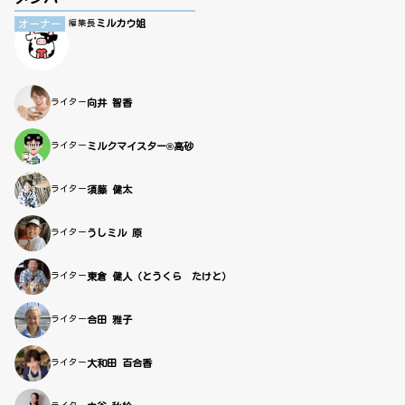
ミルカウ姐
オーナー
編集長
ライター
向井 智香
ライター
ミルクマイスター®高砂
ライター
須藤 健太
ライター
うしミル 原
ライター
東倉 健人（とうくら たけと）
ライター
合田 雅子
ライター
大和田 百合香