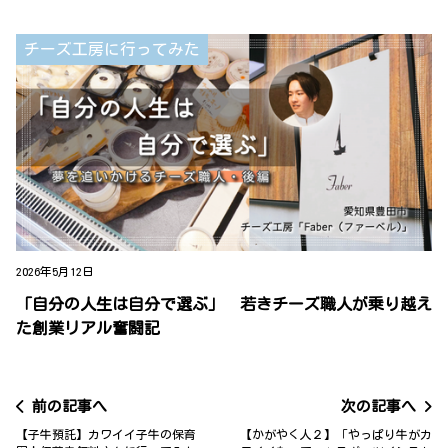
チーズ工房に行ってみた
2026年5月12日
「自分の人生は自分で選ぶ」 若きチーズ職人が乗り越え
た創業リアル奮闘記
前の記事へ
次の記事へ
【子牛預託】カワイイ子牛の保育
【かがやく人２】「やっぱり牛がカ