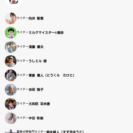
ライター
向井 智香
ライター
ミルクマイスター®高砂
ライター
須藤 健太
ライター
うしミル 原
ライター
東倉 健人（とうくら たけと）
ライター
合田 雅子
ライター
大和田 百合香
ライター
中谷 秋絵
農業分野専門ライター
鈴木雄人（すずきゆうと）