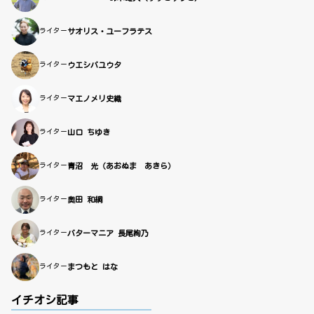
ライター
サオリス・ユーフラテス
ライター
ウエシバユウタ
ライター
マエノメリ史織
ライター
山口 ちゆき
ライター
青沼 光（あおぬま あきら）
ライター
奥田 和綱
ライター
バターマニア 長尾絢乃
ライター
まつもと はな
イチオシ記事