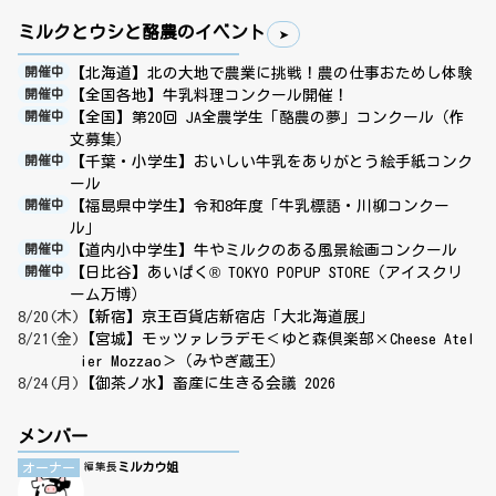
ミルクとウシと酪農のイベント
【北海道】北の大地で農業に挑戦！農の仕事おためし体験
開催中
【全国各地】牛乳料理コンクール開催！
開催中
【全国】第20回 JA全農学生「酪農の夢」コンクール（作
開催中
文募集）
【千葉・小学生】おいしい牛乳をありがとう絵手紙コンク
開催中
ール
【福島県中学生】令和8年度「牛乳標語・川柳コンクー
開催中
ル」
【道内小中学生】牛やミルクのある風景絵画コンクール
開催中
【日比谷】あいぱく® TOKYO POPUP STORE（アイスクリ
開催中
ーム万博）
8/20(木)
【新宿】京王百貨店新宿店「大北海道展」
8/21(金)
【宮城】モッツァレラデモ＜ゆと森倶楽部×Cheese Atel
ier Mozzao＞（みやぎ蔵王）
8/24(月)
【御茶ノ水】畜産に生きる会議 2026
メンバー
ミルカウ姐
オーナー
編集長