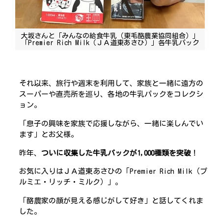
大坂さんと「みんなの給食牛乳（東毛酪農業協同組合）」
「Premier Rich Milk（ＪＡ道東あさひ）」各牛乳パック
それ以来、旅行や週末を利用して、家族と一緒に遠方の
スーパーや直売所を巡り、各地の牛乳パックをコレクシ
ョン。
「息子の興味を家族で応援しながら、一緒に楽しんでい
ます」とお父様。
昨年、
ついに収集した牛乳パックが1,000種類を突破
！
お気に入りはＪＡ道東あさひの「Premier Rich Milk（プ
ルミエ・リッチ・ミルク）」。
「酪農家の顔が見える感じがして好き」と話してくれま
した。