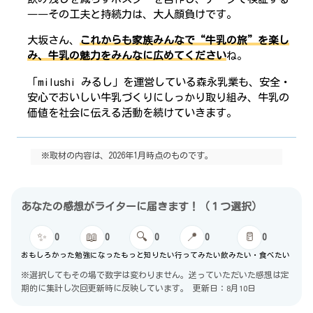
――その工夫と持続力は、大人顔負けです。
大坂さん、
これからも家族みんなで“牛乳の旅”を楽し
み、牛乳の魅力をみんなに広めてください
ね。
「milushi みるし」を運営している森永乳業も、安全・
安心でおいしい牛乳づくりにしっかり取り組み、牛乳の
価値を社会に伝える活動を続けていきます。
※取材の内容は、2026年1月時点のものです。
あなたの感想がライターに届きます！（１つ選択）
✨
📖
🔍
📍
🥛
0
0
0
0
0
おもしろかった
勉強になった
もっと知りたい
行ってみたい
飲みたい・食べたい
※選択してもその場で数字は変わりません。送っていただいた感想は定
期的に集計し次回更新時に反映しています。
更新日：8月10日