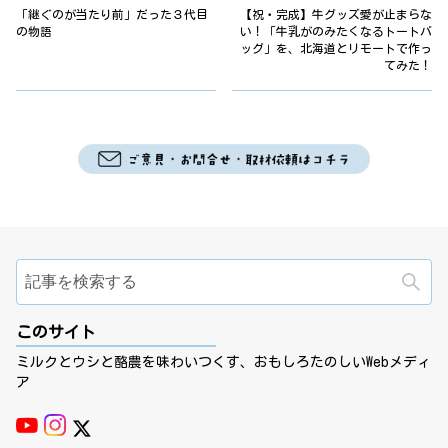
「継ぐのが当たり前」だった３代目
【祝・完成】牛グッズ愛が止まらな
の物語
い！「牛乳がのみたくなるトートバ
ッグ」を、北海道とリモートで作っ
てみた！
検
このサイト
ミルクとウシと酪農を味わいつくす、おもしろたのしいWebメディ
ア