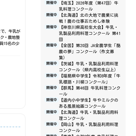
【埼玉】2026年度（第47回）牛
開催中
乳料理コンクール
【北海道】北の大地で農業に挑
開催中
戦！農の仕事おためし体験
【神奈川県高校生大会】牛乳・
開催中
まで、牛乳が
乳製品利用料理コンクール 第41
ーク・農地整
回
員15名の少
【全国】第20回 JA全農学生「酪
開催中
農の夢」コンクール（作文募
集）
【茨城】牛乳・乳製品利用料理
開催中
コンクール（県内高校生以上）
【福島県中学生】令和8年度「牛
開催中
乳標語・川柳コンクール」
【群馬】第46回 牛乳料理コンク
開催中
ール
【道内小中学生】牛やミルクの
開催中
ある風景絵画コンクール
【北海道】牛乳・乳製品利用料
開催中
理コンクール
【岡山】牛乳・乳製品利用料理
開催中
コンクール