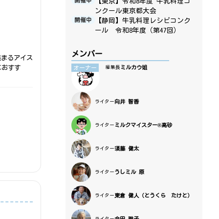
【東京】令和8年度 牛乳料理コ
開催中
ンクール東京都大会
【静岡】牛乳料理レシピコンク
開催中
ール 令和8年度（第47回）
メンバー
集まるアイス
におすす
ミルカウ姐
オーナー
編集長
向井 智香
ライター
ミルクマイスター®高砂
ライター
須藤 健太
ライター
うしミル 原
ライター
東倉 健人（とうくら たけと）
ライター
合田 雅子
ライター