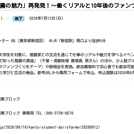
農の魅力」再発見！～働くリアルと10年後のファン
日)
–
2026年7月12日(日)
終了
ンター 6B（東京都新宿区） ※JR「新宿駅」南口より徒歩5分
大学生を対象に、酪農家との交流を通じて仕事のリアルや魅力を学べるイベ
歳で知った酪農の真価」（千葉・須藤牧場 農場長 原さん）のほか、少人数グ
やファンづくりをテーマ）や懇親会を実施。参加費無料で初心者でも参加可
学びと交流の機会。参考URLから専用フォームで申込、申込期限は2026年6月
関東ブロック
ロック 事務局 TEL：080-3736-8579
jp/2026/06/16/kanto-student-dairyfarmer20260612/