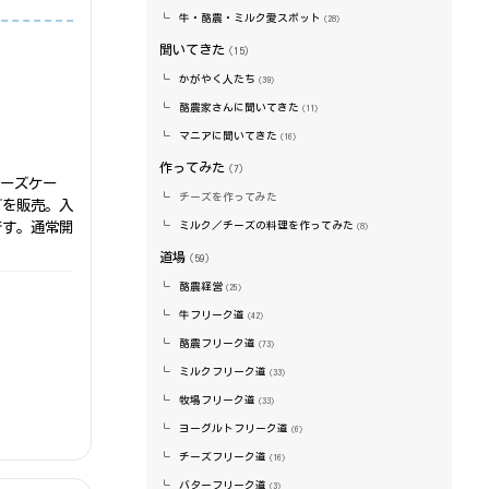
牛・酪農・ミルク愛スポット
（28）
聞いてきた
（15）
かがやく人たち
（39）
酪農家さんに聞いてきた
（11）
マニアに聞いてきた
（16）
作ってみた
（7）
チーズケー
チーズを作ってみた
どを販売。入
です。通常開
ミルク／チーズの料理を作ってみた
（8）
道場
（59）
酪農経営
（25）
牛フリーク道
（42）
酪農フリーク道
（73）
ミルクフリーク道
（33）
牧場フリーク道
（33）
ヨーグルトフリーク道
（6）
チーズフリーク道
（16）
バターフリーク道
（3）