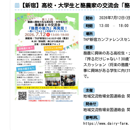
【新宿】高校・大学生と酪農家の交流会「酪
2026年7月12日(
開始
13:00
–
18:00
時間
場所
TKP新宿カンファレンスセ
概要
酪農に興味のある高校生・
「搾るだけじゃない！30
スカッション（将来の酪農
事に興味がある学生に向けた
で。
主催
地域交流牧場全国連絡会 
問合せ
地域交流牧場全国連絡会 関東ブ
参考URL
https://www.dairy-farm.