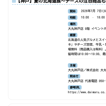
【神戸】夏の北海道展～チーズの注目商品も
2026年7月 7日(
開始
10:00
–
18:00
時間
場所
大丸神戸店 9階 イベントホ
概要
北海道の人気グルメとスイー
キ」やチーズ惣菜、牛乳・
場無料（商品購入は有料）
催時間は10:00～19:00、
主催
大丸神戸店／株式会社 大
問合せ
大丸神戸店 代表電話 050-17
参考URL
https://www.daimaru.co