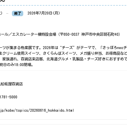
～
火)
–
2026年7月20日(月)
終了
ール／エスカレーター横特設会場（〒650-0037 神戸市中央区明石町40）
ツが集まる物産展です。2026年は“チーズ”がテーマで、「さっぽろneo
生クリーム使用スイーツ、さくらんぼスイーツ、メガ盛り弁当、お得商品な
。家族連れ、百貨店来店客、北海道グルメ・乳製品・チーズ好きにおすすめ
最終日のみ18:00閉場。
丸松坂屋百貨店
81-5000
.jp/kobe/topics/20260616_hokkaido.html