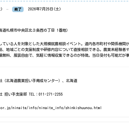
土)
–
2026年7月25日(土)
終了
海道札幌市中央区北３条西６丁目 1番地）
している人を対象とした大規模就農相談イベント。道内各市町村や関係機関
筋、地域ごとの支援制度や研修内容について直接相談できる。農業未経験者
場無料、服装自由で、気軽に情報収集できるのが特徴。当日受付も可能だが
社（北海道農業担い手育成センター）、北海道
い手支援部 TEL：011-271-2255
.or.jp/ninaite/info/ninaite_info/shinkishuunou.html