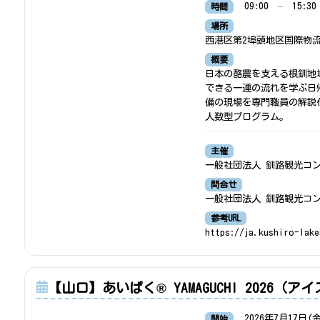
09:00
–
15:30
時間
場所
西港区第2埠頭地区国際物
概要
日本の酪農を支える根釧地
できる一連の流れを学ぶ日
備の現場を専門職員の解説付
人数型プログラム。
主催
一般社団法人 釧路観光コ
問合せ
一般社団法人 釧路観光コン
参考URL
https://ja.kushiro-lak
【山口】あいぱく® YAMAGUCHI 2026（
2026年7月17日(
開始