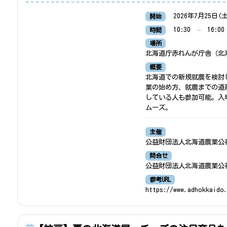
2026年7月25日(
開始
10:30
–
16:00
時間
場所
北海道庁赤れんが庁舎（北
概要
北海道での新規就農を検討
業の始め方、就農までの道
している人も参加可能。入
ムーズ。
主催
公益財団法人北海道農業公
問合せ
公益財団法人北海道農業公社 担
参考URL
https://www.adhokkaido