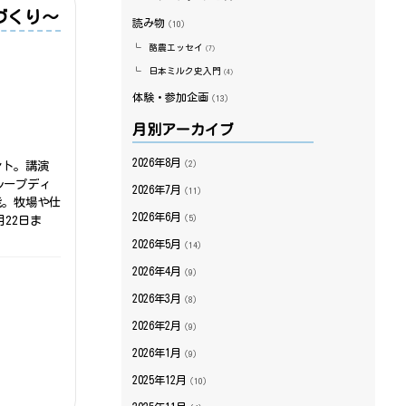
づくり～
読み物
（10）
酪農エッセイ
（7）
日本ミルク史入門
（4）
体験・参加企画
（13）
月別アーカイブ
2026年8月
（2）
ント。講演
ループディ
2026年7月
（11）
能。牧場や仕
2026年6月
（5）
22日ま
2026年5月
（14）
2026年4月
（9）
2026年3月
（8）
2026年2月
（9）
2026年1月
（9）
2025年12月
（10）