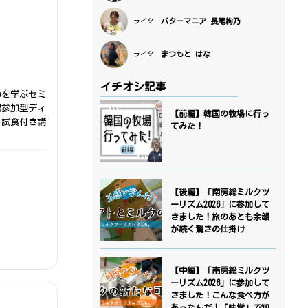
バターマニア 長尾絢乃
ライター
まつもと はな
ライター
イチオシ記事
値を学ぶセミ
場参加型ディ
【前編】韓国の牧場に行っ
。試食付き講
てみた！
【後編】「南房総ミルクツ
ーリズム2026」に参加して
きました！旅のあとも余韻
が続く驚きの仕掛け
【中編】「南房総ミルクツ
ーリズム2026」に参加して
きました！こんな食べ方が
あったんだ！「味覚」で知