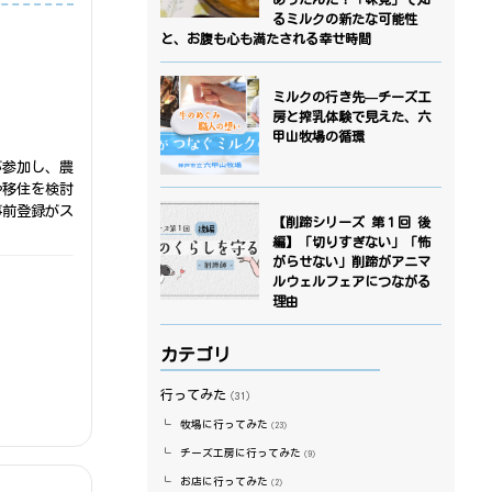
るミルクの新たな可能性
と、お腹も心も満たされる幸せ時間
ミルクの行き先—チーズ工
房と搾乳体験で見えた、六
甲山牧場の循環
が参加し、農
や移住を検討
事前登録がス
【削蹄シリーズ 第１回 後
編】「切りすぎない」「怖
がらせない」削蹄がアニマ
ルウェルフェアにつながる
理由
カテゴリ
行ってみた
（31）
牧場に行ってみた
（23）
チーズ工房に行ってみた
（9）
お店に行ってみた
（2）