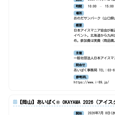
10:00
–
15:00
時間
場所
おのだサンパーク（山口県山
概要
日本アイスマニア協会が厳
イベント。北海道から九州
め。参加費は実費（商品購入
主催
一般社団法人日本アイスマ
問合せ
あいぱく事務局 TEL：03-68
参考URL
https://www.i-89.jp/
【岡山】あいぱく® OKAYAMA 2026（ア
2026年7月 8日(
開始