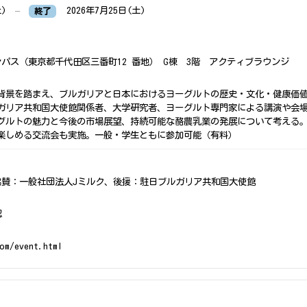
土)
–
2026年7月25日(土)
終了
パス（東京都千代田区三番町12 番地） G棟 3階 アクティブラウンジ
背景を踏まえ、ブルガリアと日本におけるヨーグルトの歴史・文化・健康価
ガリア共和国大使館関係者、大学研究者、ヨーグルト専門家による講演や会
グルトの魅力と今後の市場展望、持続可能な酪農乳業の発展について考える
楽しめる交流会も実施。一般・学生ともに参加可能（有料）
協賛：一般社団法人Jミルク、後援：駐日ブルガリア共和国大使館
認
om/event.html