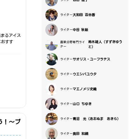
大和田 百合香
ライター
中谷 秋絵
ライター
集まるアイス
におすす
鈴木雄人（すずきゆう
農業分野専門ライ
ター
と）
サオリス・ユーフラテス
ライター
ウエシバユウタ
ライター
マエノメリ史織
ライター
山口 ちゆき
ライター
青沼 光（あおぬま あきら）
ライター
う！～ブ
奥田 和綱
ライター