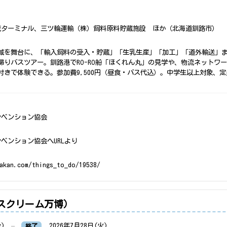
流ターミナル、三ツ輪運輸（株）飼料原料貯蔵施設 ほか（北海道釧路市）
域を舞台に、「輸入飼料の受入・貯蔵」「生乳生産」「加工」「道外輸送」
帰りバスツアー。釧路港でRO-RO船「ほくれん丸」の見学や、物流ネットワ
きで体験できる。参加費9,500円（昼食・バス代込）。中学生以上対象、定
ンベンション協会
ベンション協会へURLより
eakan.com/things_to_do/19538/
アイスクリーム万博）
金)
–
2026年7月28日(火)
終了